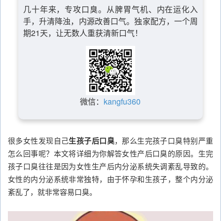
几十年来，专攻口臭。从脾胃气机、内在运化入
手，升清降浊，内源改善口气。独家配方，一个周
期21天，让无数人重获清新口气！
微信：
kangfu360
很多女性发现自己
生孩子后口臭
，那么生完孩子口臭特别严重
怎么回事呢？本文将详细为你解答女性产后口臭的原因。生完
孩子口臭往往是因为女性生产后内分泌系统失调紊乱导致的。
女性的内分泌系统非常独特，由于怀孕和生孩子，整个内分泌
紊乱了，就非常容易口臭。