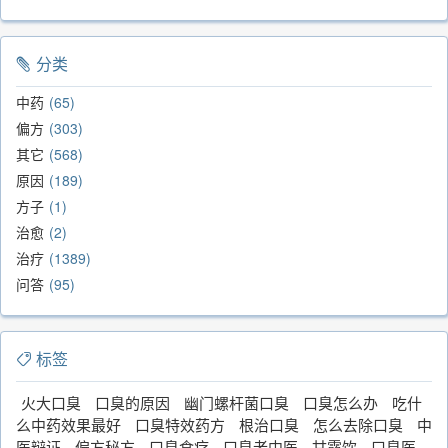
分类
中药
65
偏方
303
其它
568
原因
189
方子
1
治愈
2
治疗
1389
问答
95
标签
火大口臭
口臭的原因
幽门螺杆菌口臭
口臭怎么办
吃什
么中药效果最好
口臭特效药方
根治口臭
怎么去除口臭
中
医辩证
偏方秘方
口臭食疗
口臭老中医
甘露饮
口臭医