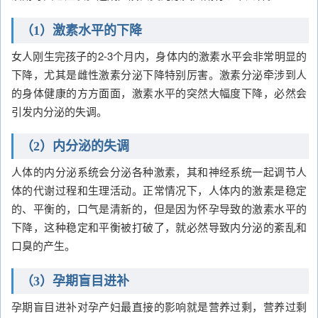
（1）激素水平的下降
女人刚生完孩子的2-3个月内，身体内的激素水平会非常明显的
下降，尤其是雌性激素分泌下降特别厉害。激素分泌牵涉到人
的身体健康的方方面面，激素水平的突然大幅度下降，必然会
引发内分泌的失调。
（2）内分泌的失调
人体的内分泌系统会分泌各种激素，其和神经系统一起调节人
体的代谢过程和生理活动。正常情况下，人体内的激素是稳定
的、平衡的，口气是清新的，但是因为怀孕导致的激素水平的
下降，这种稳定和平衡被打破了，就必然导致内分泌的紊乱和
口臭的产生。
（3）孕期盲目进补
孕期盲目进补对孕产妇最直接的影响就是营养过剩，营养过剩