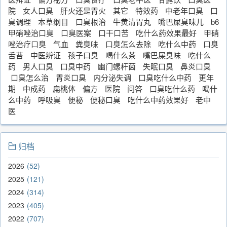
院
女人口臭
肝火还是胃火
其它
特效药
中老年口臭
口
臭调理
本草纲目
口臭根治
牛黄清胃丸
嘴巴屎臭味儿
b6
甲硝唑治口臭
口臭医案
口干口苦
吃什么药效果最好
甲硝
唑治疗口臭
气血
粪臭味
口臭怎么去除
吃什么中药
口臭
舌苔
中医辨证
孩子口臭
喝什么茶
嘴巴屎臭味
吃什么
药
男人口臭
口臭中药
幽门螺杆菌
失眠口臭
鼻炎口臭
口臭怎么治
胃炎口臭
内分泌失调
口臭吃什么中药
更年
期
中成药
扁桃体
偏方
医院
问答
口臭吃什么药
喝什
么中药
呼吸臭
便秘
便秘口臭
吃什么中药效果好
老中
医
归档
2026
52
2025
121
2024
314
2023
405
2022
707