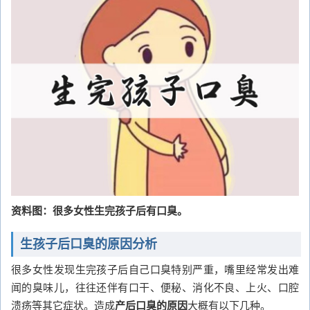
资料图：很多女性生完孩子后有口臭。
生孩子后口臭的原因分析
很多女性发现生完孩子后自己口臭特别严重，嘴里经常发出难
闻的臭味儿，往往还伴有口干、便秘、消化不良、上火、口腔
溃疡等其它症状。造成
产后口臭的原因
大概有以下几种。