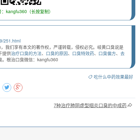
：kangfu360（长按复制）
9/251.html
)，我们享有本文的著作权，严谨转载，侵权必究。岐黄口臭说是
于提供
治疗口臭的方法
、
口臭的原因
、
口臭特效药
、
口臭偏方
、
去
根治口臭微信：kangfu360
吃什么中药效果最好
7种治疗肺阴虚型咽炎口臭的中成药