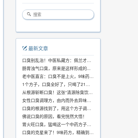
最新文章
口臭别乱治！中医私藏方：佩兰才是口气克星，喝一周就清爽
肠胃浊气口臭，原来是这样形成的...
老中医直言：口臭不是上火，9味药食同源方，21天根除不反复
1个方子，口臭全好了，只喝了21天！
从根源斩断口臭！这张“清源除臭饮”方子，我用了几十年，效果真不错
女性口臭调理方，由内而外去异味，女性体质专用！
口臭的根源找到了，用这个方子调理，21天口吐芬芳！
佛说口臭的原因，看完恍然大悟！
胃火旺口臭，猛喝这一个中药方子就好了！
口臭的克星来了！9味药方，精确到克、药食同源、安全有效，速看！