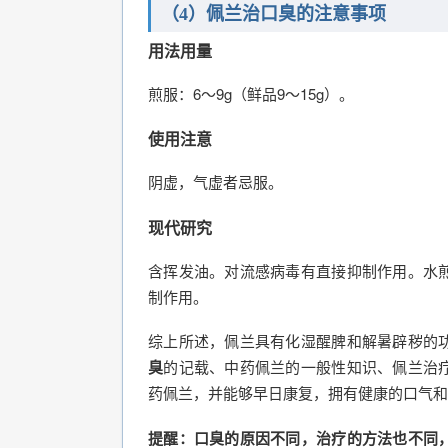
（4）佩兰治口臭的注意事项
用法用量
煎服：6～9g（鲜品9～15g）。
使用注意
阴虚，气虚者忌服。
现代研究
含挥发油。对流感病毒有直接抑制作用。水
制作用。
综上所述，佩兰具有化湿醒脾和解暑辟秽的
臭
的记载、中药佩兰的一般性知识、佩兰治
药佩兰，并能够早日康复，拥有健康的口气和
提醒：口臭的原因不同，治疗的方法也不同