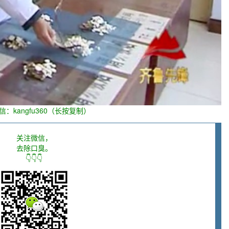
信：kangfu360（长按复制）
关注微信，
去除口臭。
👇👇👇