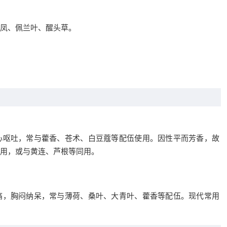
凤、佩兰叶、醒头草。
心呕吐，常与藿香、苍术、白豆蔻等配伍使用。因性平而芳香，故
用，或与黄连、芦根等同用。
痛，胸闷纳呆，常与薄荷、桑叶、大青叶、藿香等配伍。现代常用