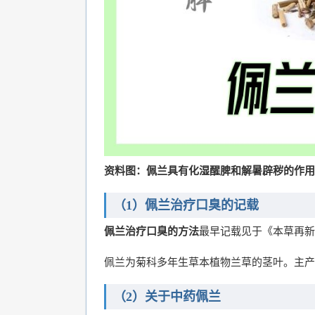
资料图：佩兰具有化湿醒脾和解暑辟秽的作用
（1）佩兰治疗口臭的记载
佩兰治疗口臭的方法
最早记载见于《本草再新
佩兰为菊科多年生草本植物兰草的茎叶。主产
（2）关于中药佩兰