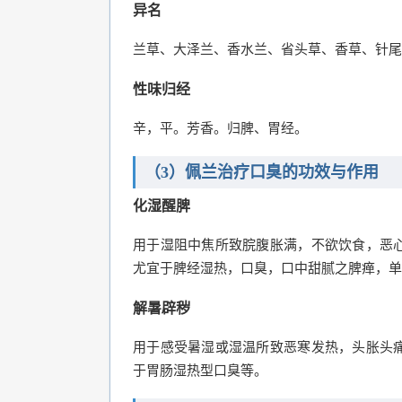
异名
兰草、大泽兰、香水兰、省头草、香草、针尾
性味归经
辛，平。芳香。归脾、胃经。
（3）佩兰治疗口臭的功效与作用
化湿醒脾
用于湿阻中焦所致脘腹胀满，不欲饮食，恶
尤宜于脾经湿热，口臭，口中甜腻之脾瘅，单
解暑辟秽
用于感受暑湿或湿温所致恶寒发热，头胀头
于胃肠湿热型口臭等。