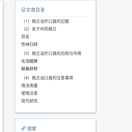
文章目录
（1）佩兰治疗口臭的记载
（2）关于中药佩兰
异名
性味归经
（3）佩兰治疗口臭的功效与作用
化湿醒脾
解暑辟秽
（4）佩兰治口臭的注意事项
用法用量
使用注意
现代研究
搜索