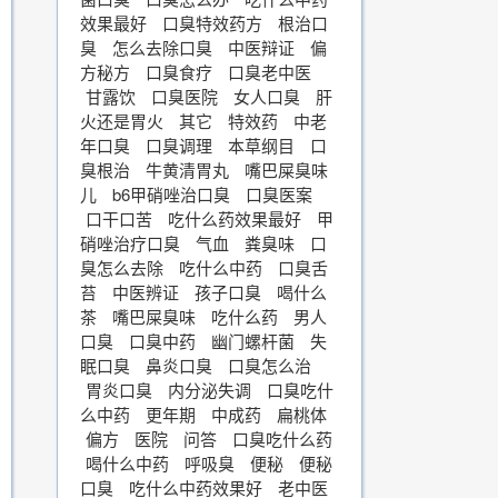
效果最好
口臭特效药方
根治口
臭
怎么去除口臭
中医辩证
偏
方秘方
口臭食疗
口臭老中医
甘露饮
口臭医院
女人口臭
肝
火还是胃火
其它
特效药
中老
年口臭
口臭调理
本草纲目
口
臭根治
牛黄清胃丸
嘴巴屎臭味
儿
b6甲硝唑治口臭
口臭医案
口干口苦
吃什么药效果最好
甲
硝唑治疗口臭
气血
粪臭味
口
臭怎么去除
吃什么中药
口臭舌
苔
中医辨证
孩子口臭
喝什么
茶
嘴巴屎臭味
吃什么药
男人
口臭
口臭中药
幽门螺杆菌
失
眠口臭
鼻炎口臭
口臭怎么治
胃炎口臭
内分泌失调
口臭吃什
么中药
更年期
中成药
扁桃体
偏方
医院
问答
口臭吃什么药
喝什么中药
呼吸臭
便秘
便秘
口臭
吃什么中药效果好
老中医