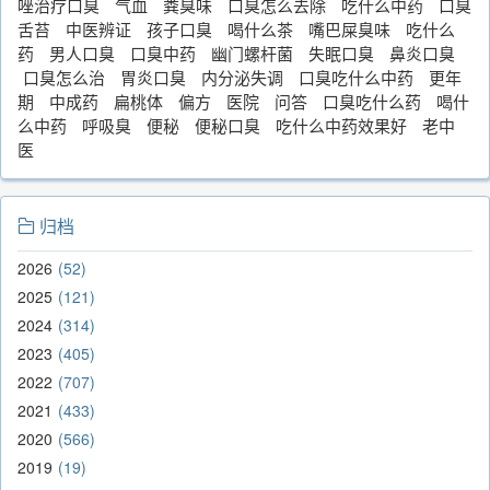
唑治疗口臭
气血
粪臭味
口臭怎么去除
吃什么中药
口臭
舌苔
中医辨证
孩子口臭
喝什么茶
嘴巴屎臭味
吃什么
药
男人口臭
口臭中药
幽门螺杆菌
失眠口臭
鼻炎口臭
口臭怎么治
胃炎口臭
内分泌失调
口臭吃什么中药
更年
期
中成药
扁桃体
偏方
医院
问答
口臭吃什么药
喝什
么中药
呼吸臭
便秘
便秘口臭
吃什么中药效果好
老中
医
归档
2026
52
2025
121
2024
314
2023
405
2022
707
2021
433
2020
566
2019
19