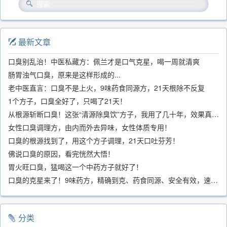
最新文章
口臭别乱治！中医私藏方：佩兰才是口气克星，喝一周就清爽
肠胃浊气口臭，原来是这样形成的...
老中医直言：口臭不是上火，9味药食同源方，21天根除不反复
1个方子，口臭全好了，只喝了21天！
从根源斩断口臭！这张“清源除臭饮”方子，我用了几十年，效果真不错
女性口臭调理方，由内而外去异味，女性体质专用！
口臭的根源找到了，用这个方子调理，21天口吐芬芳！
佛说口臭的原因，看完恍然大悟！
胃火旺口臭，猛喝这一个中药方子就好了！
口臭的克星来了！9味药方，精确到克、药食同源、安全有效，速看！
分类