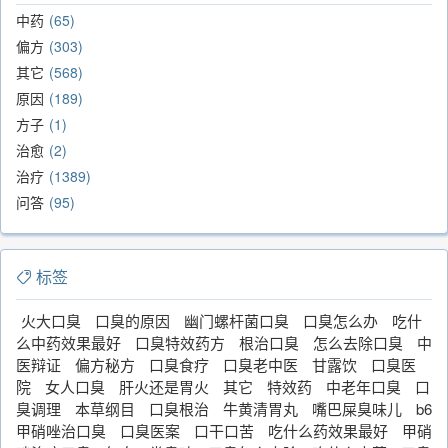
中药
65
偏方
303
其它
568
原因
189
方子
1
治愈
2
治疗
1389
问答
95
标签
火大口臭
口臭的原因
幽门螺杆菌口臭
口臭怎么办
吃什
么中药效果最好
口臭特效药方
根治口臭
怎么去除口臭
中
医辩证
偏方秘方
口臭食疗
口臭老中医
甘露饮
口臭医
院
女人口臭
肝火还是胃火
其它
特效药
中老年口臭
口
臭调理
本草纲目
口臭根治
牛黄清胃丸
嘴巴屎臭味儿
b6
甲硝唑治口臭
口臭医案
口干口苦
吃什么药效果最好
甲硝