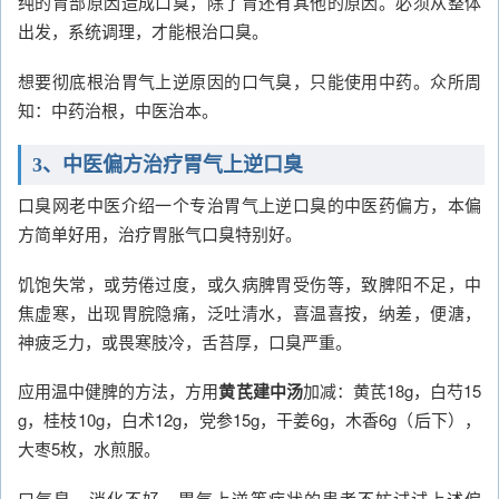
纯的胃部原因造成口臭，除了胃还有其他的原因。必须从整体
出发，系统调理，才能根治口臭。
想要彻底根治胃气上逆原因的口气臭，只能使用中药。众所周
知：中药治根，中医治本。
3、中医偏方治疗胃气上逆口臭
口臭网老中医介绍一个专治胃气上逆口臭的中医药偏方，本偏
方简单好用，治疗胃胀气口臭特别好。
饥饱失常，或劳倦过度，或久病脾胃受伤等，致脾阳不足，中
焦虚寒，出现胃脘隐痛，泛吐清水，喜温喜按，纳差，便溏，
神疲乏力，或畏寒肢冷，舌苔厚，口臭严重。
应用温中健脾的方法，方用
黄芪建中汤
加减：黄芪18g，白芍15
g，桂枝10g，白术12g，党参15g，干姜6g，木香6g（后下），
大枣5枚，水煎服。
口气臭、消化不好、胃气上逆等症状的患者不妨试试上述偏