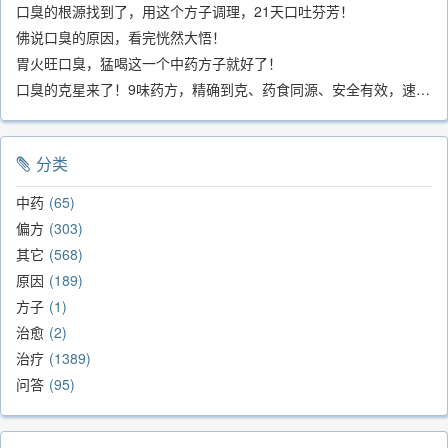
口臭的根源找到了，用这个方子调理，21天口吐芬芳！
佛说口臭的原因，看完恍然大悟！
胃火旺口臭，猛喝这一个中药方子就好了！
口臭的克星来了！9味药方，精确到克、药食同源、安全有效，速看！
分类
中药
65
偏方
303
其它
568
原因
189
方子
1
治愈
2
治疗
1389
问答
95