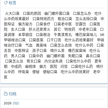
标签
火大口臭
口臭的原因
幽门螺杆菌口臭
口臭怎么办
吃什
么中药效果最好
口臭特效药方
根治口臭
怎么去除口臭
中
医辩证
偏方秘方
口臭食疗
口臭老中医
甘露饮
口臭医
院
女人口臭
肝火还是胃火
其它
特效药
中老年口臭
口
臭调理
本草纲目
口臭根治
牛黄清胃丸
嘴巴屎臭味儿
b6
甲硝唑治口臭
口臭医案
口干口苦
吃什么药效果最好
甲硝
唑治疗口臭
气血
粪臭味
口臭怎么去除
吃什么中药
口臭
舌苔
中医辨证
孩子口臭
喝什么茶
嘴巴屎臭味
吃什么
药
男人口臭
口臭中药
幽门螺杆菌
失眠口臭
鼻炎口臭
口臭怎么治
胃炎口臭
内分泌失调
口臭吃什么中药
更年
期
中成药
扁桃体
偏方
医院
问答
口臭吃什么药
喝什
么中药
呼吸臭
便秘
便秘口臭
吃什么中药效果好
老中
医
归档
2026
52