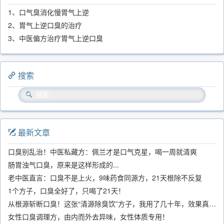
1、口气臭消化慢胃气上逆
2、胃气上逆口臭的治疗
3、中医偏方治疗胃气上逆口臭
搜索
最新文章
口臭别乱治！中医私藏方：佩兰才是口气克星，喝一周就清爽
肠胃浊气口臭，原来是这样形成的...
老中医直言：口臭不是上火，9味药食同源方，21天根除不反复
1个方子，口臭全好了，只喝了21天！
从根源斩断口臭！这张“清源除臭饮”方子，我用了几十年，效果真不错
女性口臭调理方，由内而外去异味，女性体质专用！