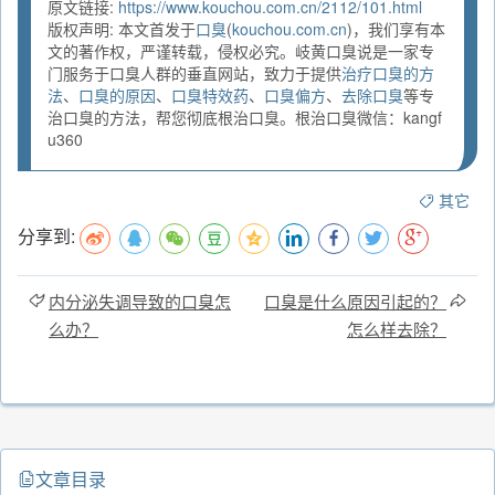
原文链接:
https://www.kouchou.com.cn/2112/101.html
版权声明: 本文首发于
口臭
(
kouchou.com.cn
)，我们享有本
文的著作权，严谨转载，侵权必究。岐黄口臭说是一家专
门服务于口臭人群的垂直网站，致力于提供
治疗口臭的方
法
、
口臭的原因
、
口臭特效药
、
口臭偏方
、
去除口臭
等专
治口臭的方法，帮您彻底根治口臭。根治口臭微信：kangf
u360
其它
分享到:
内分泌失调导致的口臭怎
口臭是什么原因引起的？
么办？
怎么样去除？
文章目录