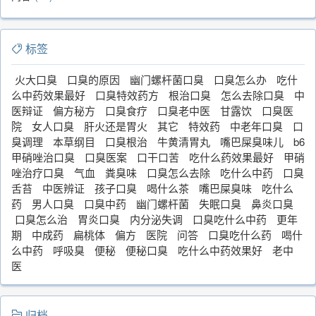
标签
火大口臭
口臭的原因
幽门螺杆菌口臭
口臭怎么办
吃什
么中药效果最好
口臭特效药方
根治口臭
怎么去除口臭
中
医辩证
偏方秘方
口臭食疗
口臭老中医
甘露饮
口臭医
院
女人口臭
肝火还是胃火
其它
特效药
中老年口臭
口
臭调理
本草纲目
口臭根治
牛黄清胃丸
嘴巴屎臭味儿
b6
甲硝唑治口臭
口臭医案
口干口苦
吃什么药效果最好
甲硝
唑治疗口臭
气血
粪臭味
口臭怎么去除
吃什么中药
口臭
舌苔
中医辨证
孩子口臭
喝什么茶
嘴巴屎臭味
吃什么
药
男人口臭
口臭中药
幽门螺杆菌
失眠口臭
鼻炎口臭
口臭怎么治
胃炎口臭
内分泌失调
口臭吃什么中药
更年
期
中成药
扁桃体
偏方
医院
问答
口臭吃什么药
喝什
么中药
呼吸臭
便秘
便秘口臭
吃什么中药效果好
老中
医
归档