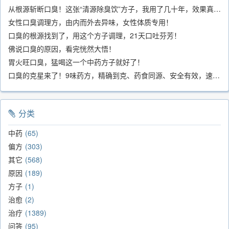
从根源斩断口臭！这张“清源除臭饮”方子，我用了几十年，效果真不错
女性口臭调理方，由内而外去异味，女性体质专用！
口臭的根源找到了，用这个方子调理，21天口吐芬芳！
佛说口臭的原因，看完恍然大悟！
胃火旺口臭，猛喝这一个中药方子就好了！
口臭的克星来了！9味药方，精确到克、药食同源、安全有效，速看！
分类
中药
65
偏方
303
其它
568
原因
189
方子
1
治愈
2
治疗
1389
问答
95