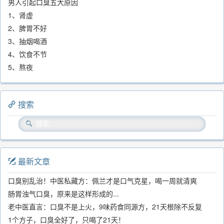
男人引起口臭五大原因
1、肾虚
2、脾胃不好
3、抽烟喝酒
4、饮食不节
5、熬夜
搜索
最新文章
口臭别乱治！中医私藏方：佩兰才是口气克星，喝一周就清爽
肠胃浊气口臭，原来是这样形成的...
老中医直言：口臭不是上火，9味药食同源方，21天根除不反复
1个方子，口臭全好了，只喝了21天！