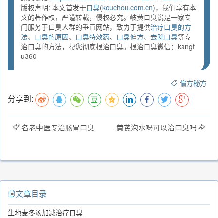
版权声明: 本文首发于
口臭
(
kouchou.com.cn
)，我们享有本
文的著作权，严谨转载，侵权必究。岐黄口臭说是一家专
门服务于口臭人群的垂直网站，致力于提供
治疗口臭的方
法
、
口臭的原因
、
口臭特效药
、
口臭偏方
、
去除口臭
等专
治口臭的方法，帮您彻底根治口臭。根治口臭微信：kangf
u360
偏方秘方
分享到:
名老中医专治肠胃口臭
黄芪泡水喝可以治口臭吗
文章目录
生地麦冬汤加减治疗口臭