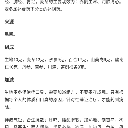
经、肺经、胃经。麦冬的主要功效为：养阴生津、润肺清心。
麦冬属补虚药下分类的补阴药。
来源
民间。
组成
生地10克，麦冬12克，沙参9克，百合12克，山萸肉9克，酸枣
仁10克，丹参、苦参、川连、茶树根各9克。
加减
生地麦冬汤治疗口臭，需要加减组方，不要墨守成规。只有根
据每个人的体质和口臭的原因，针对性辩证治疗，才能药到病
除。
神疲气短，合生脉散；耳鸣、腰酸腿软，加熟地、制首乌、枸
杞、桑寄生；面赤烦热、手足心热、盗汗，加知母、黄柏、丹