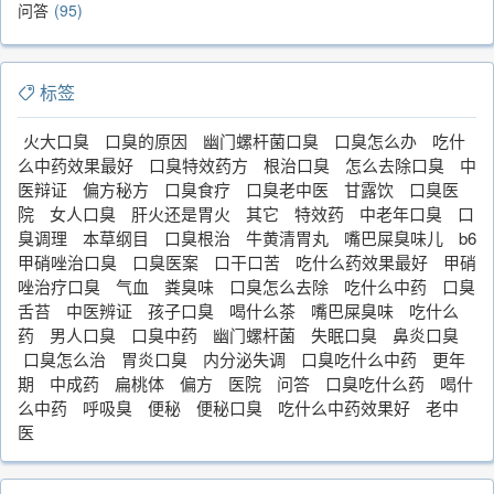
问答
95
标签
火大口臭
口臭的原因
幽门螺杆菌口臭
口臭怎么办
吃什
么中药效果最好
口臭特效药方
根治口臭
怎么去除口臭
中
医辩证
偏方秘方
口臭食疗
口臭老中医
甘露饮
口臭医
院
女人口臭
肝火还是胃火
其它
特效药
中老年口臭
口
臭调理
本草纲目
口臭根治
牛黄清胃丸
嘴巴屎臭味儿
b6
甲硝唑治口臭
口臭医案
口干口苦
吃什么药效果最好
甲硝
唑治疗口臭
气血
粪臭味
口臭怎么去除
吃什么中药
口臭
舌苔
中医辨证
孩子口臭
喝什么茶
嘴巴屎臭味
吃什么
药
男人口臭
口臭中药
幽门螺杆菌
失眠口臭
鼻炎口臭
口臭怎么治
胃炎口臭
内分泌失调
口臭吃什么中药
更年
期
中成药
扁桃体
偏方
医院
问答
口臭吃什么药
喝什
么中药
呼吸臭
便秘
便秘口臭
吃什么中药效果好
老中
医