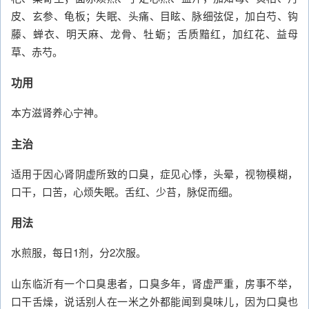
皮、玄参、龟板；失眠、头痛、目眩、脉细弦促，加白芍、钩
藤、蝉衣、明天麻、龙骨、牡蛎；舌质黯红，加红花、益母
草、赤芍。
功用
本方滋肾养心宁神。
主治
适用于因心肾阴虚所致的口臭，症见心悸，头晕，视物模糊，
口干，口苦，心烦失眠。舌红、少苔，脉促而细。
用法
水煎服，每日1剂，分2次服。
山东临沂有一个口臭患者，口臭多年，肾虚严重，房事不举，
口干舌燥，说话别人在一米之外都能闻到臭味儿，因为口臭也