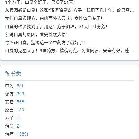
1个方子，口臭全好了，只喝了21天！
从根源斩断口臭！这张“清源除臭饮”方子，我用了几十年，效果真不错
女性口臭调理方，由内而外去异味，女性体质专用！
口臭的根源找到了，用这个方子调理，21天口吐芬芳！
佛说口臭的原因，看完恍然大悟！
胃火旺口臭，猛喝这一个中药方子就好了！
口臭的克星来了！9味药方，精确到克、药食同源、安全有效，速看！
分类
中药
65
偏方
303
其它
568
原因
189
方子
1
治愈
2
治疗
1389