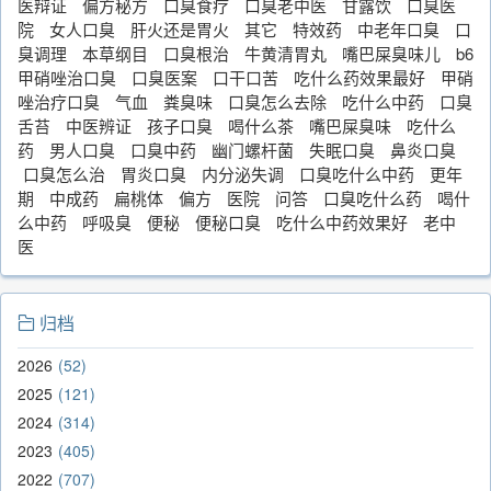
医辩证
偏方秘方
口臭食疗
口臭老中医
甘露饮
口臭医
院
女人口臭
肝火还是胃火
其它
特效药
中老年口臭
口
臭调理
本草纲目
口臭根治
牛黄清胃丸
嘴巴屎臭味儿
b6
甲硝唑治口臭
口臭医案
口干口苦
吃什么药效果最好
甲硝
唑治疗口臭
气血
粪臭味
口臭怎么去除
吃什么中药
口臭
舌苔
中医辨证
孩子口臭
喝什么茶
嘴巴屎臭味
吃什么
药
男人口臭
口臭中药
幽门螺杆菌
失眠口臭
鼻炎口臭
口臭怎么治
胃炎口臭
内分泌失调
口臭吃什么中药
更年
期
中成药
扁桃体
偏方
医院
问答
口臭吃什么药
喝什
么中药
呼吸臭
便秘
便秘口臭
吃什么中药效果好
老中
医
归档
2026
52
2025
121
2024
314
2023
405
2022
707