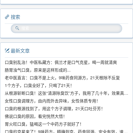
搜索
最新文章
口臭别乱治！中医私藏方：佩兰才是口气克星，喝一周就清爽
肠胃浊气口臭，原来是这样形成的...
老中医直言：口臭不是上火，9味药食同源方，21天根除不反复
1个方子，口臭全好了，只喝了21天！
从根源斩断口臭！这张“清源除臭饮”方子，我用了几十年，效果真不错
女性口臭调理方，由内而外去异味，女性体质专用！
口臭的根源找到了，用这个方子调理，21天口吐芬芳！
佛说口臭的原因，看完恍然大悟！
胃火旺口臭，猛喝这一个中药方子就好了！
口臭的克星来了！9味药方，精确到克、药食同源、安全有效，速看！