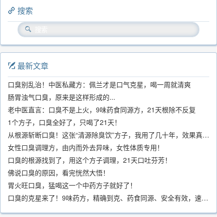
搜索
最新文章
口臭别乱治！中医私藏方：佩兰才是口气克星，喝一周就清爽
肠胃浊气口臭，原来是这样形成的...
老中医直言：口臭不是上火，9味药食同源方，21天根除不反复
1个方子，口臭全好了，只喝了21天！
从根源斩断口臭！这张“清源除臭饮”方子，我用了几十年，效果真不错
女性口臭调理方，由内而外去异味，女性体质专用！
口臭的根源找到了，用这个方子调理，21天口吐芬芳！
佛说口臭的原因，看完恍然大悟！
胃火旺口臭，猛喝这一个中药方子就好了！
口臭的克星来了！9味药方，精确到克、药食同源、安全有效，速看！