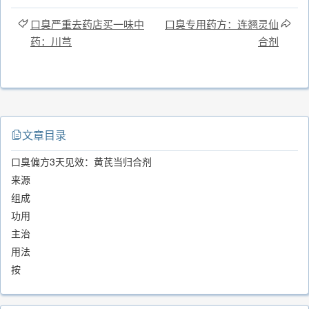
口臭严重去药店买一味中
口臭专用药方：连翘灵仙
药：川芎
合剂
文章目录
口臭偏方3天见效：黄芪当归合剂
来源
组成
功用
主治
用法
按