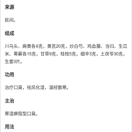
来源
民间。
组成
川乌头、麻黄各6克，黄芪20克，炒白芍、鸡血藤、当归、生苡
米、萆薢各15克，甘草9克，桂枝5克，细辛3克，土茯苓30克，
生姜3片。
功用
治疗口臭，祛风化湿，温经散寒。
主治
寒湿痹阻型口臭。
用法