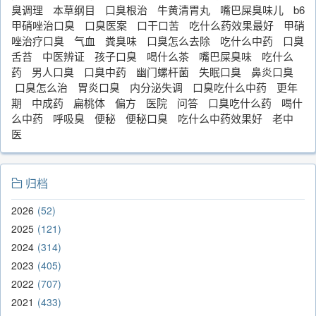
臭调理
本草纲目
口臭根治
牛黄清胃丸
嘴巴屎臭味儿
b6
甲硝唑治口臭
口臭医案
口干口苦
吃什么药效果最好
甲硝
唑治疗口臭
气血
粪臭味
口臭怎么去除
吃什么中药
口臭
舌苔
中医辨证
孩子口臭
喝什么茶
嘴巴屎臭味
吃什么
药
男人口臭
口臭中药
幽门螺杆菌
失眠口臭
鼻炎口臭
口臭怎么治
胃炎口臭
内分泌失调
口臭吃什么中药
更年
期
中成药
扁桃体
偏方
医院
问答
口臭吃什么药
喝什
么中药
呼吸臭
便秘
便秘口臭
吃什么中药效果好
老中
医
归档
2026
52
2025
121
2024
314
2023
405
2022
707
2021
433