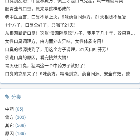
口臭别乱治！中医私藏方：佩兰才是口气克星，喝一周就清爽
肠胃浊气口臭，原来是这样形成的...
老中医直言：口臭不是上火，9味药食同源方，21天根除不反复
1个方子，口臭全好了，只喝了21天！
从根源斩断口臭！这张“清源除臭饮”方子，我用了几十年，效果真不错
女性口臭调理方，由内而外去异味，女性体质专用！
口臭的根源找到了，用这个方子调理，21天口吐芬芳！
佛说口臭的原因，看完恍然大悟！
胃火旺口臭，猛喝这一个中药方子就好了！
口臭的克星来了！9味药方，精确到克、药食同源、安全有效，速看！
分类
中药
65
偏方
303
其它
568
原因
189