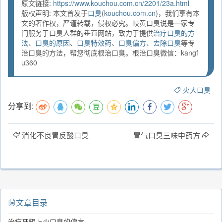
原文链接:
https://www.kouchou.com.cn/2201/23a.html
版权声明: 本文首发于
口臭
(
kouchou.com.cn
)，我们享有本
文的著作权，严谨转载，侵权必究。岐黄口臭说是一家专
门服务于口臭人群的垂直网站，致力于提供
治疗口臭的方
法
、
口臭的原因
、
口臭特效药
、
口臭偏方
、
去除口臭
等专
治口臭的方法，帮您彻底根治口臭。根治口臭微信：kangf
u360
火大口臭
分享到:
消化不良胃反酸口臭
胃气口臭三味中药方
文章目录
治疗牙龈上火口臭的偏方