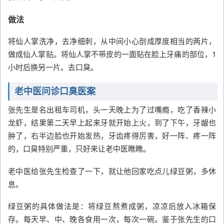
做法
将仙人掌洗净，去净细刺，从中间小心剖成厚度相当的两片，
做成仙人掌贴。将仙人掌不带皮的一面贴在脸上牙痛的部位，1
小时后换另一片。去口臭。
老中医问诊口臭医案
张先生是名出租车司机，头一天晚上为了过嘴瘾，吃了香辣小
龙虾，结果第二天早上起来牙就开始上火，到了下午，牙龈也
肿了，右半边脸也开始发热，牙齿疼得厉害，好一阵、疼一阵
的，口臭特别严重，只好来让老中医瞧瞧。
老中医给张先生检查了一下，就让他回家吃点儿绿豆粥，多休
息。
绿豆粥的具体做法是：将绿豆熬煮成粥，凉凉后放入冰箱保
存。每天早、中、晚各食用一次，每次一碗。鉴于张先生的口