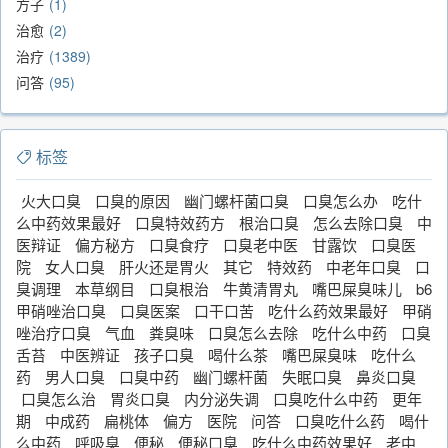
方子
1
治愈
2
治疗
1389
问答
95
标签
火大口臭
口臭的原因
幽门螺杆菌口臭
口臭怎么办
吃什
么中药效果最好
口臭特效药方
根治口臭
怎么去除口臭
中
医辩证
偏方秘方
口臭食疗
口臭老中医
甘露饮
口臭医
院
女人口臭
肝火还是胃火
其它
特效药
中老年口臭
口
臭调理
本草纲目
口臭根治
牛黄清胃丸
嘴巴屎臭味儿
b6
甲硝唑治口臭
口臭医案
口干口苦
吃什么药效果最好
甲硝
唑治疗口臭
气血
粪臭味
口臭怎么去除
吃什么中药
口臭
舌苔
中医辨证
孩子口臭
喝什么茶
嘴巴屎臭味
吃什么
药
男人口臭
口臭中药
幽门螺杆菌
失眠口臭
鼻炎口臭
口臭怎么治
胃炎口臭
内分泌失调
口臭吃什么中药
更年
期
中成药
扁桃体
偏方
医院
问答
口臭吃什么药
喝什
么中药
呼吸臭
便秘
便秘口臭
吃什么中药效果好
老中