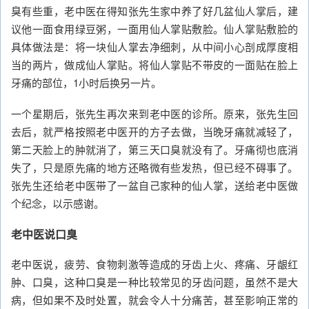
臭有些重，老中医在得知张先生家中养了好几盆仙人掌后，建
议他一面食用绿豆粥，一面用仙人掌贴敷脸。仙人掌贴敷脸的
具体做法是：将一块仙人掌去净细刺，从中间小心剖成厚度相
当的两片，做成仙人掌贴。将仙人掌贴不带皮的一面贴在脸上
牙痛的部位，1小时后换另一片。
一个星期后，张先生再次来到老中医的诊所。原来，张先生回
去后，就严格按照老中医开的方子去做，当晚牙痛就减轻了，
第二天脸上的肿就消了，第三天口臭就没有了。牙痛彻也底消
失了，只是原先痛的地方还略微有些发热，但已经不碍事了。
张先生还给老中医带了一盆自己家种的仙人掌，送给老中医做
个纪念，以示感谢。
老中医说口臭
老中医说，疲劳、食物刺激等造成的牙齿上火、疼痛、牙龈红
肿、口臭，这种口臭是一种比较常见的牙齿问题，虽然不是大
病，但如果不及时处置，就会令人十分痛苦，甚至影响正常的