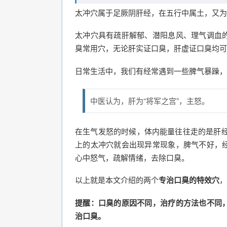
太冲穴属于足厥阴肝经，在五行中属土，又为
太冲穴具有疏肝解郁、潜阳息风、理气调血
臭常用穴，无论肝实证口臭，肝虚证口臭均可
日常生活中，我们有经常遇到一些脾气暴躁，
中医认为，肝为“将军之宫”，主怒。
在生气发怒的时候，体内能量往往走的是肝经
上的太冲穴就会出现异常现象，脾气不好，
心中怒气，疏解情绪，去除口臭。
以上就是本文介绍的两个
专治口臭的特效穴
，
提醒：口臭的原因不同，治疗的方法也不同
治口臭。