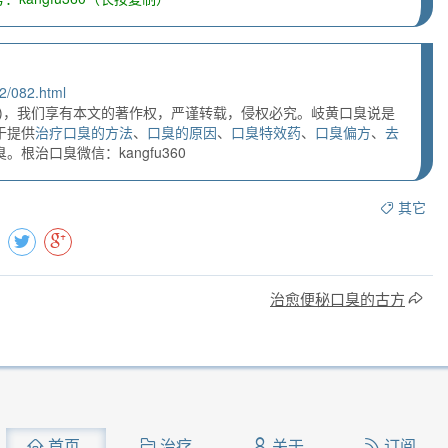
2/082.html
)，我们享有本文的著作权，严谨转载，侵权必究。岐黄口臭说是
于提供
治疗口臭的方法
、
口臭的原因
、
口臭特效药
、
口臭偏方
、
去
根治口臭微信：kangfu360
其它
治愈便秘口臭的古方
首页
治疗
关于
订阅