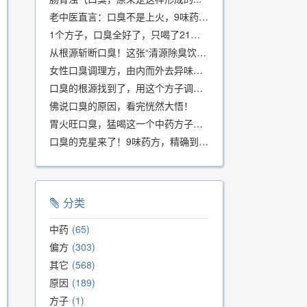
老中医直言：口臭不是上火，9味药食同源方，21天根除不反复
1个方子，口臭全好了，只喝了21天！
从根源斩断口臭！这张“清源除臭饮”方子，我用了几十年，效果真不错
女性口臭调理方，由内而外去异味，女性体质专用！
口臭的根源找到了，用这个方子调理，21天口吐芬芳！
佛说口臭的原因，看完恍然大悟！
胃火旺口臭，猛喝这一个中药方子就好了！
口臭的克星来了！9味药方，精确到克、药食同源、安全有效，速看！
分类
中药
65
偏方
303
其它
568
原因
189
方子
1