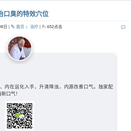
治口臭的特效穴位
08日
首页
治疗
652
点击
、内在运化入手，升清降浊，内源改善口气。独家配
清新口气！