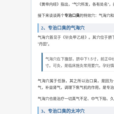
《黄帝内经》指出，“气穴所发，各有处名“，
接下来谈谈两个
专治口臭
的特效穴：气海穴和
2、专治口臭的气海穴
气海穴首见于《针灸甲乙经》。其穴位于脐下
“丹田”。
气海穴在下腹部，脐中下1.5寸，前正中
寸。可灸，是临床施灸常用要穴。孕妇慎
气海穴属于任脉，其之所以治口臭，是因为
气，补益肾气，调理下焦气机的作用，是专治
气海穴也是治疗一切真气不足、中气下陷、久
3、专治口臭的太冲穴