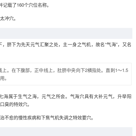
并记载了160个穴位名称。
太冲穴。
，脐下为先天元气汇聚之处，主一身之气机，故名“气海”，又名
线上。在下腹部，正中线上，肚脐中央向下2横指处。直刺1～1.5
用。
七海属于生气之海，元气之所会。气海穴具有大补元气，升举阳
口臭的特效穴。
治不愈的慢性疾病和下焦气机失调之特效要穴。