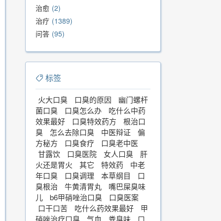
治愈
2
治疗
1389
问答
95
标签
火大口臭
口臭的原因
幽门螺杆
菌口臭
口臭怎么办
吃什么中药
效果最好
口臭特效药方
根治口
臭
怎么去除口臭
中医辩证
偏
方秘方
口臭食疗
口臭老中医
甘露饮
口臭医院
女人口臭
肝
火还是胃火
其它
特效药
中老
年口臭
口臭调理
本草纲目
口
臭根治
牛黄清胃丸
嘴巴屎臭味
儿
b6甲硝唑治口臭
口臭医案
口干口苦
吃什么药效果最好
甲
硝唑治疗口臭
气血
粪臭味
口