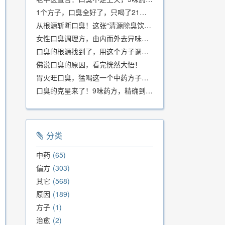
1个方子，口臭全好了，只喝了21天！
从根源斩断口臭！这张“清源除臭饮”方子，我用了几十年，效果真不错
女性口臭调理方，由内而外去异味，女性体质专用！
口臭的根源找到了，用这个方子调理，21天口吐芬芳！
佛说口臭的原因，看完恍然大悟！
胃火旺口臭，猛喝这一个中药方子就好了！
口臭的克星来了！9味药方，精确到克、药食同源、安全有效，速看！
分类
中药
65
偏方
303
其它
568
原因
189
方子
1
治愈
2