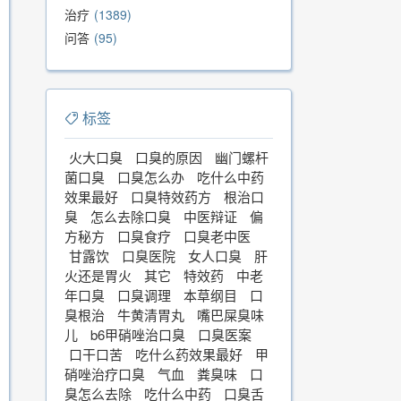
治疗
1389
问答
95
标签
火大口臭
口臭的原因
幽门螺杆
菌口臭
口臭怎么办
吃什么中药
效果最好
口臭特效药方
根治口
臭
怎么去除口臭
中医辩证
偏
方秘方
口臭食疗
口臭老中医
甘露饮
口臭医院
女人口臭
肝
火还是胃火
其它
特效药
中老
年口臭
口臭调理
本草纲目
口
臭根治
牛黄清胃丸
嘴巴屎臭味
儿
b6甲硝唑治口臭
口臭医案
口干口苦
吃什么药效果最好
甲
硝唑治疗口臭
气血
粪臭味
口
臭怎么去除
吃什么中药
口臭舌