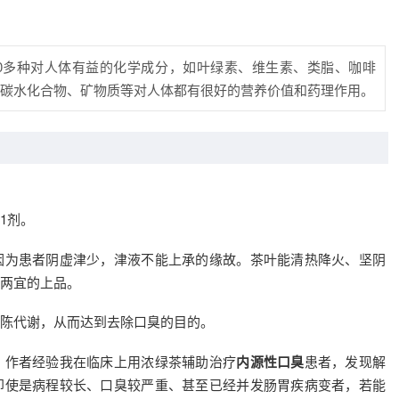
50多种对人体有益的化学成分，如叶绿素、维生素、类脂、咖啡
碳水化合物、矿物质等对人体都有很好的营养价值和药理作用。
1剂。
因为患者阴虚津少，津液不能上承的缘故。茶叶能清热降火、坚阴
两宜的上品。
陈代谢，从而达到去除口臭的目的。
。作者经验我在临床上用浓绿茶辅助治疗
内源性口臭
患者，发现解
即使是病程较长、口臭较严重、甚至已经并发肠胃疾病变者，若能