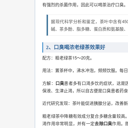
有强烈的杀菌作用，因此可以喝茶治疗口臭。
据现代科学分析和鉴定，茶叶中含有4
碱、茶多酚、脂多糖、蛋白质和氨基酸、
2、口臭喝浓老绿茶效果好
配方：粗老绿茶15～20克。
用法：置茶杯中，沸水冲泡，频频饮服。每日
方解：
口臭
患者多有口渴多饮的症状，这是
保液、生津止渴，所以自古便是口臭患者药食
近代研究发现：茶叶能促进胰腺分泌，改善新
粗老绿茶中降糖有效成分复合多糖含量较高
渴作用非常明显，并有一定
去除口臭
作用。