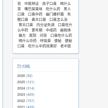
苔
中医辨证
孩子口臭
喝什么
茶
嘴巴屎臭味
吃什么药
男人
口臭
口臭中药
幽门螺杆菌
失
眠口臭
鼻炎口臭
口臭怎么治
胃炎口臭
内分泌失调
口臭吃什
么中药
更年期
中成药
扁桃体
偏方
医院
问答
口臭吃什么药
喝什么中药
呼吸臭
便秘
便秘
口臭
吃什么中药效果好
老中医
归档
2026
52
2025
121
2024
314
2023
405
2022
707
2021
433