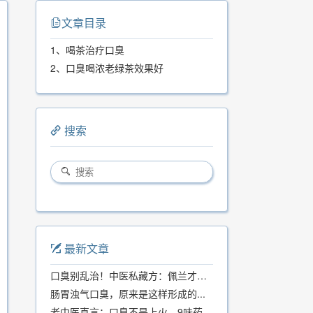
文章目录
1、喝茶治疗口臭
2、口臭喝浓老绿茶效果好
搜索
最新文章
口臭别乱治！中医私藏方：佩兰才是口气克星，喝一周就清爽
肠胃浊气口臭，原来是这样形成的...
老中医直言：口臭不是上火，9味药食同源方，21天根除不反复