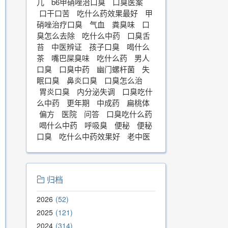
儿
b6甲硝唑治口臭
口臭医案
口干口苦
吃什么药效果最好
甲
硝唑治疗口臭
气血
粪臭味
口
臭怎么去除
吃什么中药
口臭舌
苔
中医辨证
孩子口臭
喝什么
茶
嘴巴屎臭味
吃什么药
男人
口臭
口臭中药
幽门螺杆菌
失
眠口臭
鼻炎口臭
口臭怎么治
胃炎口臭
内分泌失调
口臭吃什
么中药
更年期
中成药
扁桃体
偏方
医院
问答
口臭吃什么药
喝什么中药
呼吸臭
便秘
便秘
口臭
吃什么中药效果好
老中医
归档
2026
52
2025
121
2024
314