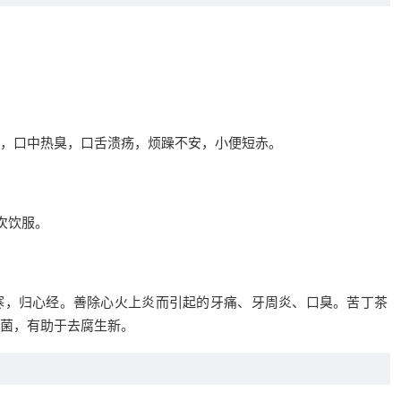
，口中热臭，口舌溃疡，烦躁不安，小便短赤。
次饮服。
寒，归心经。善除心火上炎而引起的牙痛、牙周炎、口臭。苦丁茶
菌，有助于去腐生新。