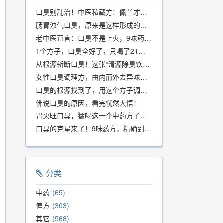
口臭别乱治！中医私藏方：佩兰才是口气克星，喝一周就清爽
肠胃浊气口臭，原来是这样形成的...
老中医直言：口臭不是上火，9味药食同源方，21天根除不反复
1个方子，口臭全好了，只喝了21天！
从根源斩断口臭！这张“清源除臭饮”方子，我用了几十年，效果真不错
女性口臭调理方，由内而外去异味，女性体质专用！
口臭的根源找到了，用这个方子调理，21天口吐芬芳！
佛说口臭的原因，看完恍然大悟！
胃火旺口臭，猛喝这一个中药方子就好了！
口臭的克星来了！9味药方，精确到克、药食同源、安全有效，速看！
分类
中药
65
偏方
303
其它
568