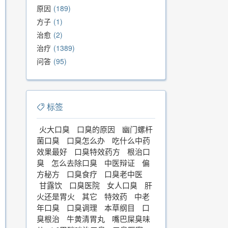
原因
189
方子
1
治愈
2
治疗
1389
问答
95
标签
火大口臭
口臭的原因
幽门螺杆
菌口臭
口臭怎么办
吃什么中药
效果最好
口臭特效药方
根治口
臭
怎么去除口臭
中医辩证
偏
方秘方
口臭食疗
口臭老中医
甘露饮
口臭医院
女人口臭
肝
火还是胃火
其它
特效药
中老
年口臭
口臭调理
本草纲目
口
臭根治
牛黄清胃丸
嘴巴屎臭味