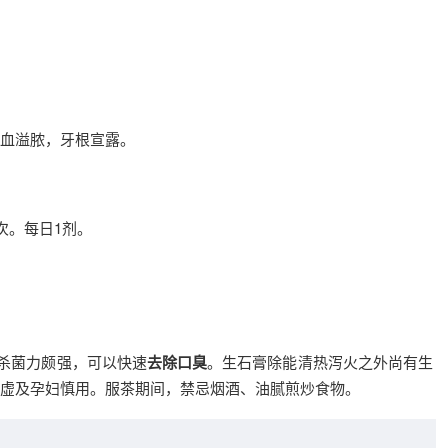
血溢脓，牙根宣露。
次。每日1剂。
，杀菌力颇强，可以快速
去除口臭
。生石膏除能清热泻火之外尚有生
虚及孕妇慎用。服茶期间，禁忌烟酒、油腻煎炒食物。