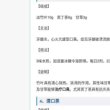
【组成】
淡竹叶10g 苦丁茶6g 甘草3g
【主治】
牙龈炎，心火亢盛型口臭。症见牙龈破溃流脓
【用法】
3味水煎，加适量冰糖令溶即得。每日2剂，2
【说明】
竹叶具有清心除热、消渴的作用，其性味甘
及甘草能够
治疗口臭
。尤其苦丁茶具有抗炎杀
4、清口茶
【组成】