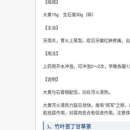
【组成】
大黄15g 生石膏30g（碎）
【主治】
牙周炎，胃火上蒸型。症见牙龈红肿疼痛，出
【用法】
上药用开水冲泡，可冲泡2～2次，早晚各服1
【说明】
大黄与石膏相配伍，功在泻火清热。
大黄泻火清热力猛见效快，故有“将军”之称
肌祛腐作用，对腐肉愈合有促进作用。注意体
3、竹叶苦丁甘草茶