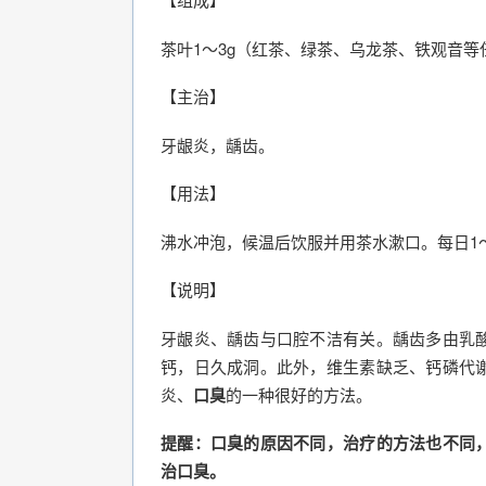
茶叶1～3g（红茶、绿茶、乌龙茶、铁观音等
【主治】
牙龈炎，龋齿。
【用法】
沸水冲泡，候温后饮服并用茶水漱口。每日1
【说明】
牙龈炎、龋齿与口腔不洁有关。龋齿多由乳
钙，日久成洞。此外，维生素缺乏、钙磷代
炎、
口臭
的一种很好的方法。
提醒：口臭的原因不同，治疗的方法也不同
治口臭。