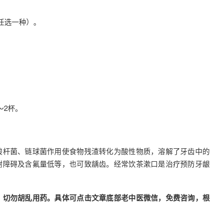
任选一种）。
～2杯。
酸杆菌、链球菌作用使食物残渣转化为酸性物质，溶解了牙齿中的
谢障碍及含氟量低等，也可致龋齿。经常饮茶漱口是治疗预防牙龈
，切勿胡乱用药。具体可点击文章底部老中医微信，免费咨询，根