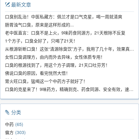
最新文章
口臭别乱治！中医私藏方：佩兰才是口气克星，喝一周就清爽
肠胃浊气口臭，原来是这样形成的...
老中医直言：口臭不是上火，9味药食同源方，21天根除不反复
1个方子，口臭全好了，只喝了21天！
从根源斩断口臭！这张“清源除臭饮”方子，我用了几十年，效果真不错
女性口臭调理方，由内而外去异味，女性体质专用！
口臭的根源找到了，用这个方子调理，21天口吐芬芳！
佛说口臭的原因，看完恍然大悟！
胃火旺口臭，猛喝这一个中药方子就好了！
口臭的克星来了！9味药方，精确到克、药食同源、安全有效，速看！
分类
中药
65
偏方
303