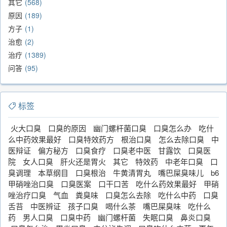
其它
568
原因
189
方子
1
治愈
2
治疗
1389
问答
95
标签
火大口臭
口臭的原因
幽门螺杆菌口臭
口臭怎么办
吃什
么中药效果最好
口臭特效药方
根治口臭
怎么去除口臭
中
医辩证
偏方秘方
口臭食疗
口臭老中医
甘露饮
口臭医
院
女人口臭
肝火还是胃火
其它
特效药
中老年口臭
口
臭调理
本草纲目
口臭根治
牛黄清胃丸
嘴巴屎臭味儿
b6
甲硝唑治口臭
口臭医案
口干口苦
吃什么药效果最好
甲硝
唑治疗口臭
气血
粪臭味
口臭怎么去除
吃什么中药
口臭
舌苔
中医辨证
孩子口臭
喝什么茶
嘴巴屎臭味
吃什么
药
男人口臭
口臭中药
幽门螺杆菌
失眠口臭
鼻炎口臭