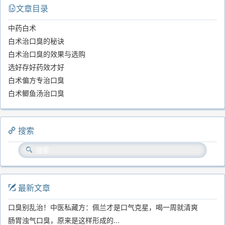
文章目录
中药白术
白术治口臭的秘诀
白术治口臭的效果与选购
选好存好药效才好
白术偏方专治口臭
白术鲫鱼汤治口臭
搜索
最新文章
口臭别乱治！中医私藏方：佩兰才是口气克星，喝一周就清爽
肠胃浊气口臭，原来是这样形成的...