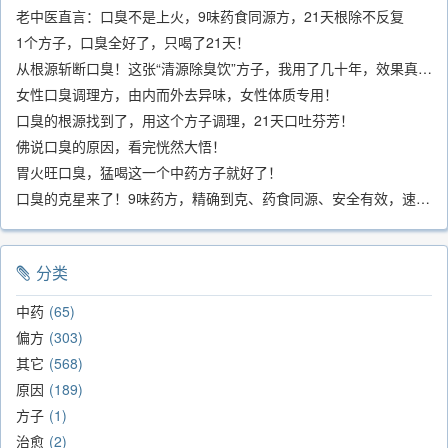
老中医直言：口臭不是上火，9味药食同源方，21天根除不反复
1个方子，口臭全好了，只喝了21天！
从根源斩断口臭！这张“清源除臭饮”方子，我用了几十年，效果真不错
女性口臭调理方，由内而外去异味，女性体质专用！
口臭的根源找到了，用这个方子调理，21天口吐芬芳！
佛说口臭的原因，看完恍然大悟！
胃火旺口臭，猛喝这一个中药方子就好了！
口臭的克星来了！9味药方，精确到克、药食同源、安全有效，速看！
分类
中药
65
偏方
303
其它
568
原因
189
方子
1
治愈
2