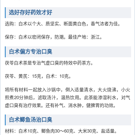
选好存好药效才好
选购：白术以个大、质坚实、断面黄白色，香气浓者为佳。
保存：白术以密闭保存，防潮。最佳产地：浙江。
白术偏方专治口臭
茯苓白术茶是专治气虚口臭的特效中药茶方。
茯苓、黄芪：15克，白术：10克。
将所有材料一起放入沙锅中，倒入适量清水，大火烧沸，小火
煎煮20分钟后，滤取汤汁，温热饮用。此茶能渗湿利水，对气
虚口臭有治疗效果。还有补气、消水肿，健脾胃的功效。
白术鲫鱼汤治口臭
材料：白术10克、鲫鱼肉30～60克、大米30克、盐适量。