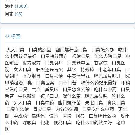
治疗
1389
问答
95
标签
火大口臭
口臭的原因
幽门螺杆菌口臭
口臭怎么办
吃什
么中药效果最好
口臭特效药方
根治口臭
怎么去除口臭
中
医辩证
偏方秘方
口臭食疗
口臭老中医
甘露饮
口臭医
院
女人口臭
肝火还是胃火
其它
特效药
中老年口臭
口
臭调理
本草纲目
口臭根治
牛黄清胃丸
嘴巴屎臭味儿
b6
甲硝唑治口臭
口臭医案
口干口苦
吃什么药效果最好
甲硝
唑治疗口臭
气血
粪臭味
口臭怎么去除
吃什么中药
口臭
舌苔
中医辨证
孩子口臭
喝什么茶
嘴巴屎臭味
吃什么
药
男人口臭
口臭中药
幽门螺杆菌
失眠口臭
鼻炎口臭
口臭怎么治
胃炎口臭
内分泌失调
口臭吃什么中药
更年
期
中成药
扁桃体
偏方
医院
问答
口臭吃什么药
喝什
么中药
呼吸臭
便秘
便秘口臭
吃什么中药效果好
老中
医