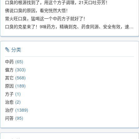
口臭的根源找到了，用这个方子调理，21天口吐芬芳！
佛说口臭的原因，看完恍然大悟！
胃火旺口臭，猛喝这一个中药方子就好了！
口臭的克星来了！9味药方，精确到克、药食同源、安全有效，速看！
分类
中药
65
偏方
303
其它
568
原因
189
方子
1
治愈
2
治疗
1389
问答
95