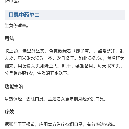
新中医。
口臭中药单二
生黄芩适量。
用法
取上药，选里外坚实、色黄微绿者（即子芩），整条洗净，刮
去皮，用米泔水浸泡一夜，次日炙干。如此浸炙7次，然后研为
细末，用醋糊为丸如绿豆大，晾干，装瓶备用。每天取70丸，
分早晚各服1次，空腹温开水送下。
功能主治
清热调经，去除口臭。主治妇女更年期月经紊乱口臭。
疗效
据张红玉等报道，应用本方治疗42例口臭，有效率达95％。