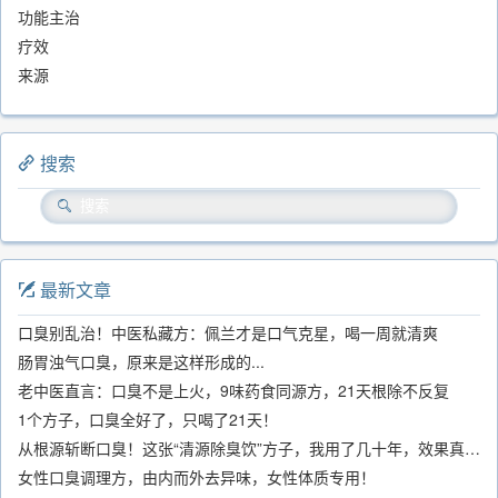
功能主治
疗效
来源
搜索
最新文章
口臭别乱治！中医私藏方：佩兰才是口气克星，喝一周就清爽
肠胃浊气口臭，原来是这样形成的...
老中医直言：口臭不是上火，9味药食同源方，21天根除不反复
1个方子，口臭全好了，只喝了21天！
从根源斩断口臭！这张“清源除臭饮”方子，我用了几十年，效果真不错
女性口臭调理方，由内而外去异味，女性体质专用！