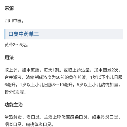
来源
四川中医。
口臭中药单三
黄芩3～5克。
用法
取上药，加水煎服，每天1剂。或取上药适量，加水煎煮2次，
合并滤液，浓缩制成浓度为50％的黄芩煎液，1岁以下小儿日服
6毫升，1岁以上小儿日服8～10毫升，5岁以上小儿酌情加量，
皆分3次服。
功能主治
清热解毒，治口臭。主治上呼吸道感染口臭，如果鼻炎口臭、
咽炎口臭、扁桃体炎口臭。