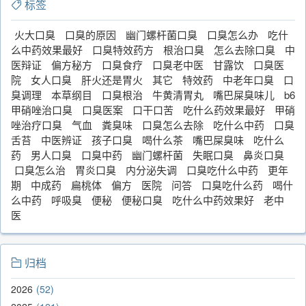
标签
火大口臭
口臭的原因
幽门螺杆菌口臭
口臭怎么办
吃什
么中药效果最好
口臭特效药方
根治口臭
怎么去除口臭
中
医辩证
偏方秘方
口臭食疗
口臭老中医
甘露饮
口臭医
院
女人口臭
肝火还是胃火
其它
特效药
中老年口臭
口
臭调理
本草纲目
口臭根治
牛黄清胃丸
嘴巴屎臭味儿
b6
甲硝唑治口臭
口臭医案
口干口苦
吃什么药效果最好
甲硝
唑治疗口臭
气血
粪臭味
口臭怎么去除
吃什么中药
口臭
舌苔
中医辨证
孩子口臭
喝什么茶
嘴巴屎臭味
吃什么
药
男人口臭
口臭中药
幽门螺杆菌
失眠口臭
鼻炎口臭
口臭怎么治
胃炎口臭
内分泌失调
口臭吃什么中药
更年
期
中成药
扁桃体
偏方
医院
问答
口臭吃什么药
喝什
么中药
呼吸臭
便秘
便秘口臭
吃什么中药效果好
老中
医
归档
2026
52