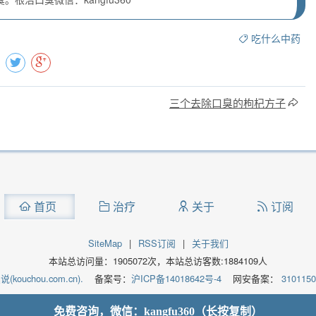
吃什么中药
三个去除口臭的枸杞方子
首页
治疗
关于
订阅
SiteMap
|
RSS订阅
|
关于我们
本站总访问量：
1905072
次，本站总访客数:
1884109
人
kouchou.com.cn).
备案号：
沪ICP备14018642号-4
网安备案：
310115
免费咨询，微信：kangfu360（长按复制）