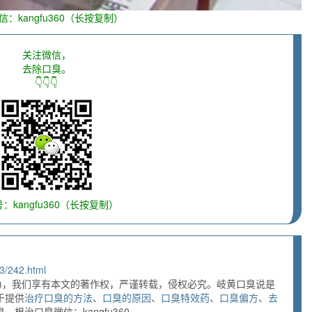
信：kangfu360（长按复制）
关注微信，
去除口臭。
👇👇👇
：kangfu360（长按复制）
3/242.html
)，我们享有本文的著作权，严谨转载，侵权必究。岐黄口臭说是
于提供
治疗口臭的方法
、
口臭的原因
、
口臭特效药
、
口臭偏方
、
去
根治口臭微信：kangfu360