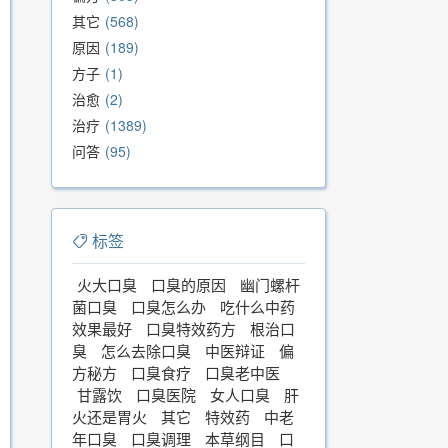
其它
568
原因
189
方子
1
治愈
2
治疗
1389
问答
95
标签
火大口臭
口臭的原因
幽门螺杆
菌口臭
口臭怎么办
吃什么中药
效果最好
口臭特效药方
根治口
臭
怎么去除口臭
中医辩证
偏
方秘方
口臭食疗
口臭老中医
甘露饮
口臭医院
女人口臭
肝
火还是胃火
其它
特效药
中老
年口臭
口臭调理
本草纲目
口