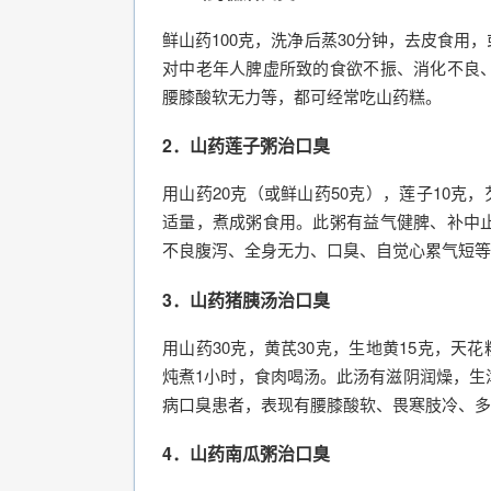
鲜山药100克，洗净后蒸30分钟，去皮食
对中老年人脾虚所致的食欲不振、消化不良
腰膝酸软无力等，都可经常吃山药糕。
2．山药莲子粥治口臭
用山药20克（或鲜山药50克），莲子10克，
适量，煮成粥食用。此粥有益气健脾、补中
不良腹泻、全身无力、口臭、自觉心累气短等
3．山药猪胰汤治口臭
用山药30克，黄芪30克，生地黄15克，天花
炖煮1小时，食肉喝汤。此汤有滋阴润燥，生
病口臭患者，表现有腰膝酸软、畏寒肢冷、多
4．山药南瓜粥治口臭