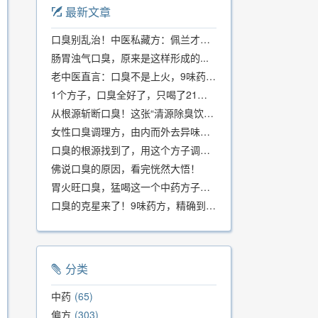
最新文章
口臭别乱治！中医私藏方：佩兰才是口气克星，喝一周就清爽
肠胃浊气口臭，原来是这样形成的...
老中医直言：口臭不是上火，9味药食同源方，21天根除不反复
1个方子，口臭全好了，只喝了21天！
从根源斩断口臭！这张“清源除臭饮”方子，我用了几十年，效果真不错
女性口臭调理方，由内而外去异味，女性体质专用！
口臭的根源找到了，用这个方子调理，21天口吐芬芳！
佛说口臭的原因，看完恍然大悟！
胃火旺口臭，猛喝这一个中药方子就好了！
口臭的克星来了！9味药方，精确到克、药食同源、安全有效，速看！
分类
中药
65
偏方
303