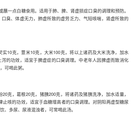
用，或蘸一点白糖食用。适用于肺、脾、肾虚损症口臭的调理和预防。
、口臭、体虚无力，肺虚所致的虚劳乏力、气短咳喘，肾虚所致的
芡实10克，薏米10克，大米100克，将以上诸药及大米洗净，加水
止泻的功效，适宜于脾虚症的口臭调理。中老年人因脾虚而致消化
，可喝此粥。
粉20克，葛根20克，猪胰200克，将诸药及猪胰洗净，加水适量，
津止咳的功效，适宜于血糖增高者的口臭调理。对阴阳两虚型糖尿
饮、多尿、尿液混浊者，可常喝此汤。