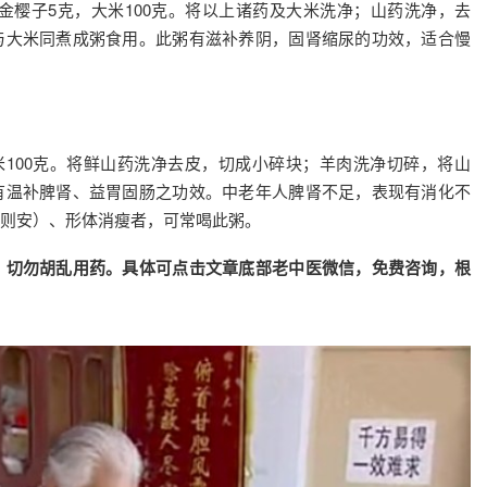
，金樱子5克，大米100克。将以上诸药及大米洗净；山药洗净，去
与大米同煮成粥食用。此粥有滋补养阴，固肾缩尿的功效，适合慢
大米100克。将鲜山药洗净去皮，切成小碎块；羊肉洗净切碎，将山
有温补脾肾、益胃固肠之功效。中老年人脾肾不足，表现有消化不
则安）、形体消瘦者，可常喝此粥。
，切勿胡乱用药。具体可点击文章底部老中医微信，免费咨询，根