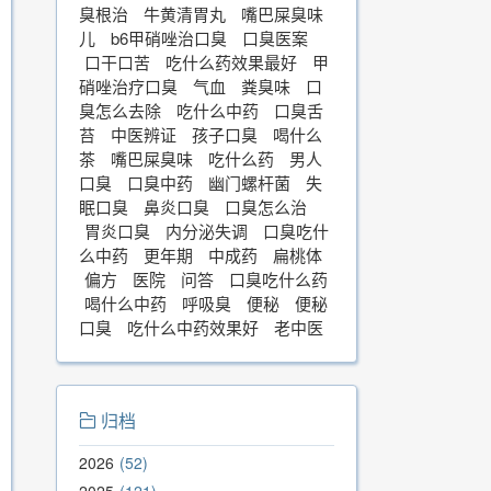
臭根治
牛黄清胃丸
嘴巴屎臭味
儿
b6甲硝唑治口臭
口臭医案
口干口苦
吃什么药效果最好
甲
硝唑治疗口臭
气血
粪臭味
口
臭怎么去除
吃什么中药
口臭舌
苔
中医辨证
孩子口臭
喝什么
茶
嘴巴屎臭味
吃什么药
男人
口臭
口臭中药
幽门螺杆菌
失
眠口臭
鼻炎口臭
口臭怎么治
胃炎口臭
内分泌失调
口臭吃什
么中药
更年期
中成药
扁桃体
偏方
医院
问答
口臭吃什么药
喝什么中药
呼吸臭
便秘
便秘
口臭
吃什么中药效果好
老中医
归档
2026
52