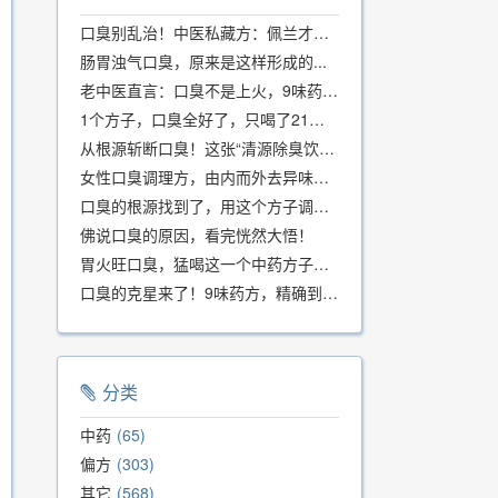
口臭别乱治！中医私藏方：佩兰才是口气克星，喝一周就清爽
肠胃浊气口臭，原来是这样形成的...
老中医直言：口臭不是上火，9味药食同源方，21天根除不反复
1个方子，口臭全好了，只喝了21天！
从根源斩断口臭！这张“清源除臭饮”方子，我用了几十年，效果真不错
女性口臭调理方，由内而外去异味，女性体质专用！
口臭的根源找到了，用这个方子调理，21天口吐芬芳！
佛说口臭的原因，看完恍然大悟！
胃火旺口臭，猛喝这一个中药方子就好了！
口臭的克星来了！9味药方，精确到克、药食同源、安全有效，速看！
分类
中药
65
偏方
303
其它
568