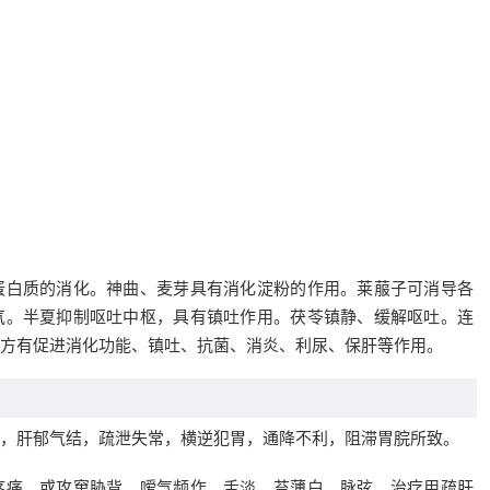
蛋白质的消化。神曲、麦芽具有消化淀粉的作用。莱菔子可消导各
气。半夏抑制呕吐中枢，具有镇吐作用。茯苓镇静、缓解呕吐。连
方有促进消化功能、镇吐、抗菌、消炎、利尿、保肝等作用。
，肝郁气结，疏泄失常，横逆犯胃，通降不利，阻滞胃脘所致。
疼痛，或攻窜胁背，嗳气频作，舌淡，苔薄白，脉弦。治疗用疏肝