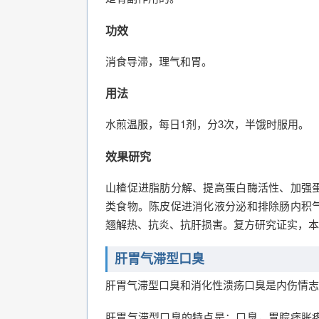
功效
消食导滞，理气和胃。
用法
水煎温服，每日1剂，分3次，半饿时服用。
效果研究
山楂促进脂肪分解、提高蛋白酶活性、加强
类食物。陈皮促进消化液分泌和排除肠内积
翘解热、抗炎、抗肝损害。复方研究证实，本
肝胃气滞型口臭
肝胃气滞型口臭和消化性溃疡口臭是内伤情志
肝胃气滞型口臭的特点是：口臭，胃脘痞胀