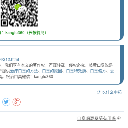
：kangfu360（长按复制）
4/212.html
)，我们享有本文的著作权，严谨转载，侵权必究。岐黄口臭说是
于提供
治疗口臭的方法
、
口臭的原因
、
口臭特效药
、
口臭偏方
、
去
根治口臭微信：kangfu360
吃什么中药
口臭喝夏桑菊有用吗