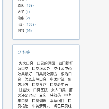
原因
189
方子
1
治愈
2
治疗
1389
问答
95
标签
火大口臭
口臭的原因
幽门螺杆
菌口臭
口臭怎么办
吃什么中药
效果最好
口臭特效药方
根治口
臭
怎么去除口臭
中医辩证
偏
方秘方
口臭食疗
口臭老中医
甘露饮
口臭医院
女人口臭
肝
火还是胃火
其它
特效药
中老
年口臭
口臭调理
本草纲目
口
臭根治
牛黄清胃丸
嘴巴屎臭味