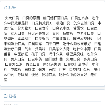
标签
火大口臭
口臭的原因
幽门螺杆菌口臭
口臭怎么办
吃什
么中药效果最好
口臭特效药方
根治口臭
怎么去除口臭
中
医辩证
偏方秘方
口臭食疗
口臭老中医
甘露饮
口臭医
院
女人口臭
肝火还是胃火
其它
特效药
中老年口臭
口
臭调理
本草纲目
口臭根治
牛黄清胃丸
嘴巴屎臭味儿
b6
甲硝唑治口臭
口臭医案
口干口苦
吃什么药效果最好
甲硝
唑治疗口臭
气血
粪臭味
口臭怎么去除
吃什么中药
口臭
舌苔
中医辨证
孩子口臭
喝什么茶
嘴巴屎臭味
吃什么
药
男人口臭
口臭中药
幽门螺杆菌
失眠口臭
鼻炎口臭
口臭怎么治
胃炎口臭
内分泌失调
口臭吃什么中药
更年
期
中成药
扁桃体
偏方
医院
问答
口臭吃什么药
喝什
么中药
呼吸臭
便秘
便秘口臭
吃什么中药效果好
老中
医
归档
2026
52