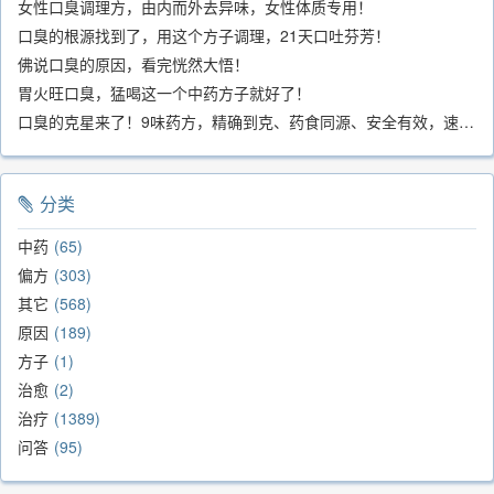
女性口臭调理方，由内而外去异味，女性体质专用！
口臭的根源找到了，用这个方子调理，21天口吐芬芳！
佛说口臭的原因，看完恍然大悟！
胃火旺口臭，猛喝这一个中药方子就好了！
口臭的克星来了！9味药方，精确到克、药食同源、安全有效，速看！
分类
中药
65
偏方
303
其它
568
原因
189
方子
1
治愈
2
治疗
1389
问答
95