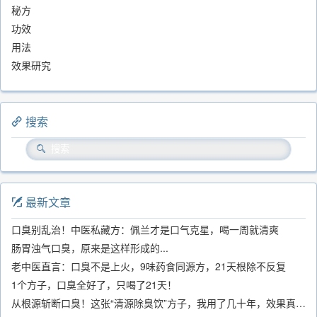
秘方
功效
用法
效果研究
搜索
最新文章
口臭别乱治！中医私藏方：佩兰才是口气克星，喝一周就清爽
肠胃浊气口臭，原来是这样形成的...
老中医直言：口臭不是上火，9味药食同源方，21天根除不反复
1个方子，口臭全好了，只喝了21天！
从根源斩断口臭！这张“清源除臭饮”方子，我用了几十年，效果真不错