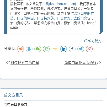
版权声明: 本文首发于
口臭
(
kouchou.com.cn
)，我们享有本
文的著作权，严谨转载，侵权必究。岐黄口臭说是一家专
门服务于口臭人群的垂直网站，致力于提供
治疗口臭的方
法
、
口臭的原因
、
口臭特效药
、
口臭偏方
、
去除口臭
等专
治口臭的方法，帮您彻底根治口臭。根治口臭微信：kangf
u360
偏方秘方
分享到:
祖传秘方专治口臭
淄博口臭哪里看的好
文章目录
老中医口臭秘方