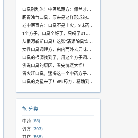
口臭别乱治！中医私藏方：佩兰才是口气克星，喝一周就清爽
肠胃浊气口臭，原来是这样形成的...
老中医直言：口臭不是上火，9味药食同源方，21天根除不反复
1个方子，口臭全好了，只喝了21天！
从根源斩断口臭！这张“清源除臭饮”方子，我用了几十年，效果真不错
女性口臭调理方，由内而外去异味，女性体质专用！
口臭的根源找到了，用这个方子调理，21天口吐芬芳！
佛说口臭的原因，看完恍然大悟！
胃火旺口臭，猛喝这一个中药方子就好了！
口臭的克星来了！9味药方，精确到克、药食同源、安全有效，速看！
分类
中药
65
偏方
303
其它
568