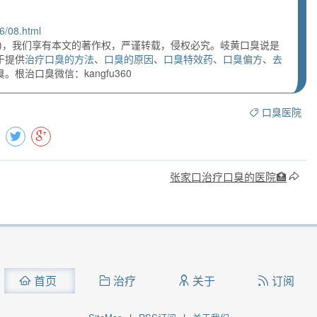
6/08.html
)，我们享有本文的著作权，严谨转载，侵权必究。岐黄口臭说是
于提供
治疗口臭的方法
、
口臭的原因
、
口臭特效药
、
口臭偏方
、
去
根治口臭微信：kangfu360
口臭医院
张家口治疗口臭的医院🏥
首页
治疗
关于
订阅