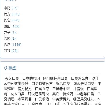
中药
65
偏方
303
其它
568
原因
189
方子
1
治愈
2
治疗
1389
问答
95
标签
火大口臭
口臭的原因
幽门螺杆菌口臭
口臭怎么办
吃什
么中药效果最好
口臭特效药方
根治口臭
怎么去除口臭
中
医辩证
偏方秘方
口臭食疗
口臭老中医
甘露饮
口臭医
院
女人口臭
肝火还是胃火
其它
特效药
中老年口臭
口
臭调理
本草纲目
口臭根治
牛黄清胃丸
嘴巴屎臭味儿
b6
甲硝唑治口臭
口臭医案
口干口苦
吃什么药效果最好
甲硝