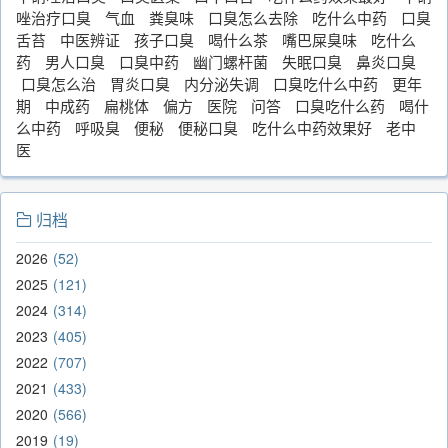
唑治疗口臭
气血
粪臭味
口臭怎么去除
吃什么中药
口臭
舌苔
中医辨证
孩子口臭
喝什么茶
嘴巴屎臭味
吃什么
药
男人口臭
口臭中药
幽门螺杆菌
失眠口臭
鼻炎口臭
口臭怎么治
胃炎口臭
内分泌失调
口臭吃什么中药
更年
期
中成药
扁桃体
偏方
医院
问答
口臭吃什么药
喝什
么中药
呼吸臭
便秘
便秘口臭
吃什么中药效果好
老中
医
归档
2026
52
2025
121
2024
314
2023
405
2022
707
2021
433
2020
566
2019
19