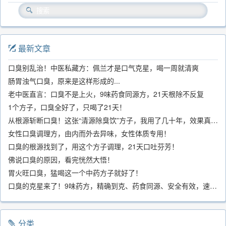
最新文章
口臭别乱治！中医私藏方：佩兰才是口气克星，喝一周就清爽
肠胃浊气口臭，原来是这样形成的...
老中医直言：口臭不是上火，9味药食同源方，21天根除不反复
1个方子，口臭全好了，只喝了21天！
从根源斩断口臭！这张“清源除臭饮”方子，我用了几十年，效果真不错
女性口臭调理方，由内而外去异味，女性体质专用！
口臭的根源找到了，用这个方子调理，21天口吐芬芳！
佛说口臭的原因，看完恍然大悟！
胃火旺口臭，猛喝这一个中药方子就好了！
口臭的克星来了！9味药方，精确到克、药食同源、安全有效，速看！
分类