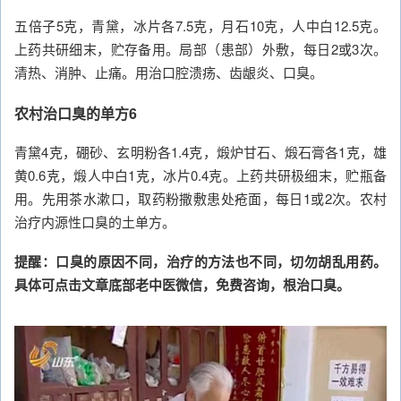
五倍子5克，青黛，冰片各7.5克，月石10克，人中白12.5克。
上药共研细末，贮存备用。局部（患部）外敷，每日2或3次。
清热、消肿、止痛。用治口腔溃疡、齿龈炎、口臭。
农村治口臭的单方6
青黛4克，硼砂、玄明粉各1.4克，煅炉甘石、煅石膏各1克，雄
黄0.6克，煅人中白1克，冰片0.4克。上药共研极细末，贮瓶备
用。先用茶水漱口，取药粉撒敷患处疮面，每日1或2次。农村
治疗内源性口臭的土单方。
提醒：口臭的原因不同，治疗的方法也不同，切勿胡乱用药。
具体可点击文章底部老中医微信，免费咨询，根治口臭。