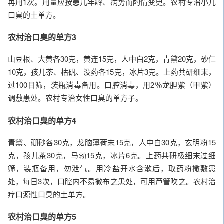
再用1次。用量应按患儿年龄、病势而酌情变更。农村专治小儿
口臭的土单方。
农村治口臭的单方3
山豆根、大黄各30克，黄连15克，人中白2克，青黛20克，砂仁
10克，孩儿茶、枯矾、没药各15克，冰片3克。上药共研细末，
过100目筛，装瓶消毒备用。口腔消毒，用2％龙胆紫（甲紫）
调敷患处。农村专治女性口臭的单方子。
农村治口臭的单方4
青黛、硼砂各30克，龙脑薄荷末15克，人中白30克，玄明粉15
克，孩儿茶30克，马勃15克，冰片6克。上药共研极细末过细
筛，装瓶备用，勿泄气。用冷盐开水含漱后，取药粉撒敷患
处，每日3次，口腔内不易撒布之患处，可用芦管吹之。农村治
疗口源性口臭的土单方。
农村治口臭的单方5