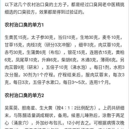
以下这几个农村治口臭的土方子，都是经过口臭网老中医精挑
细选的口臭验方，效果都是得到过验证的。
农村治口臭的单方1
生黄芪15克，太子参30克，当归10克，生地30克，麦冬10克，
甘草15克，肉桂3克（研分3次冲服），细辛3克，肉苁蓉10克，
赤芍30克，生蒲黄6克（布包），银花15克，连翘衣15克，黄柏
6克，凤尾草10克，升麻6克，柴胡6克，木通3克，薄荷6克。另
肉苁蓉9克（研末），五倍子10克（沸水泡）。每日1剂，水煎3
次分服。30剂为1个疗程。疗程结束后，服肉苁蓉末，每次3
克，每日3次，五倍子水漱口，每日3～5次，连用1个月。
农村治口臭的单方2
吴茱萸、胆南星、生大黄（按4∶1∶2比例配方）。上药共研细
末，与陈醋适量调成糊状，备用。候患儿睡熟后，涂敷于两足
心（涌泉穴），外加纱布包扎，12小时去之。可根据病情次晚