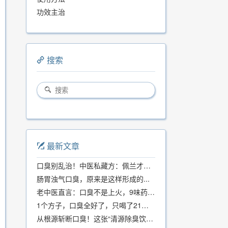
功效主治
搜索
最新文章
口臭别乱治！中医私藏方：佩兰才是口气克星，喝一周就清爽
肠胃浊气口臭，原来是这样形成的...
老中医直言：口臭不是上火，9味药食同源方，21天根除不反复
1个方子，口臭全好了，只喝了21天！
从根源斩断口臭！这张“清源除臭饮”方子，我用了几十年，效果真不错