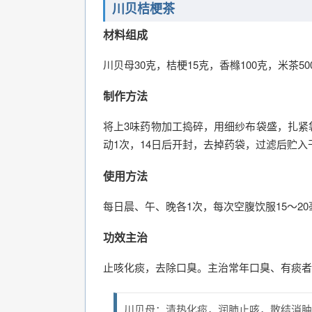
川贝桔梗茶
材料组成
川贝母30克，桔梗15克，香橼100克，米茶50
制作方法
将上3味药物加工捣碎，用细纱布袋盛，扎紧
动1次，14日后开封，去掉药袋，过滤后贮入
使用方法
每日晨、午、晚各1次，每次空腹饮服15～20
功效主治
止咳化痰，去除口臭。主治常年口臭、有痰者
川贝母：清热化痰，润肺止咳，散结消肿