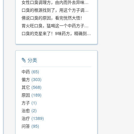
女性口臭调理方，由内而外去异味，女性体质专用！
口臭的根源找到了，用这个方子调理，21天口吐芬芳！
佛说口臭的原因，看完恍然大悟！
胃火旺口臭，猛喝这一个中药方子就好了！
口臭的克星来了！9味药方，精确到克、药食同源、安全有效，速看！
分类
中药
65
偏方
303
其它
568
原因
189
方子
1
治愈
2
治疗
1389
问答
95