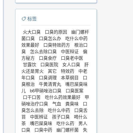
标签
火大口臭
口臭的原因
幽门螺杆
菌口臭
口臭怎么办
吃什么中药
效果最好
口臭特效药方
根治口
臭
怎么去除口臭
中医辩证
偏
方秘方
口臭食疗
口臭老中医
甘露饮
口臭医院
女人口臭
肝
火还是胃火
其它
特效药
中老
年口臭
口臭调理
本草纲目
口
臭根治
牛黄清胃丸
嘴巴屎臭味
儿
b6甲硝唑治口臭
口臭医案
口干口苦
吃什么药效果最好
甲
硝唑治疗口臭
气血
粪臭味
口
臭怎么去除
吃什么中药
口臭舌
苔
中医辨证
孩子口臭
喝什么
茶
嘴巴屎臭味
吃什么药
男人
口臭
口臭中药
幽门螺杆菌
失