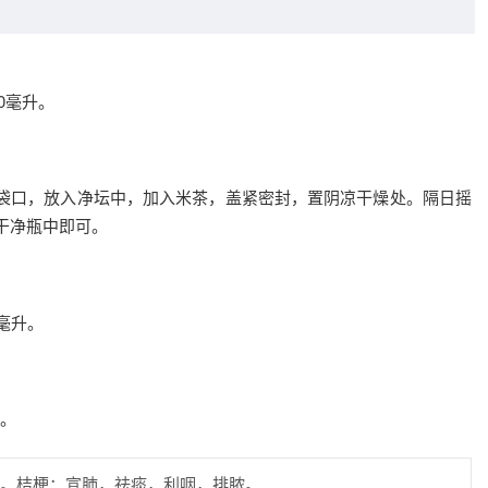
0毫升。
袋口，放入净坛中，加入米茶，盖紧密封，置阴凉干燥处。隔日摇
干净瓶中即可。
毫升。
。
。桔梗：宣肺，祛痰，利咽，排脓。