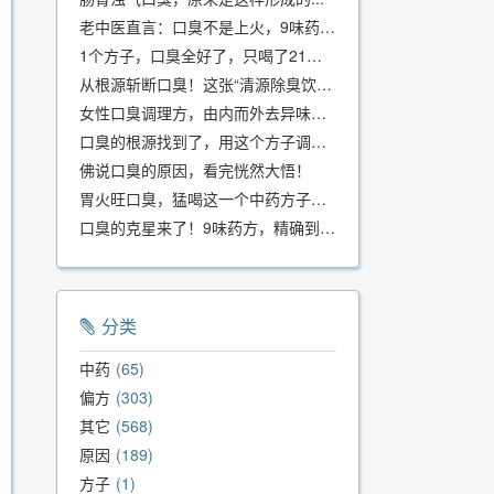
老中医直言：口臭不是上火，9味药食同源方，21天根除不反复
1个方子，口臭全好了，只喝了21天！
从根源斩断口臭！这张“清源除臭饮”方子，我用了几十年，效果真不错
女性口臭调理方，由内而外去异味，女性体质专用！
口臭的根源找到了，用这个方子调理，21天口吐芬芳！
佛说口臭的原因，看完恍然大悟！
胃火旺口臭，猛喝这一个中药方子就好了！
口臭的克星来了！9味药方，精确到克、药食同源、安全有效，速看！
分类
中药
65
偏方
303
其它
568
原因
189
方子
1