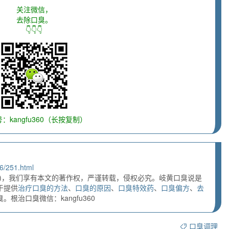
关注微信，
去除口臭。
👇👇👇
：kangfu360（长按复制）
6/251.html
)，我们享有本文的著作权，严谨转载，侵权必究。岐黄口臭说是
于提供
治疗口臭的方法
、
口臭的原因
、
口臭特效药
、
口臭偏方
、
去
根治口臭微信：kangfu360
口臭调理