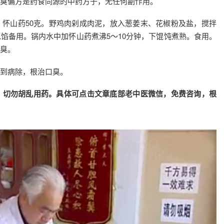
臭偏方是药食同源的中药方子，无任何副作用。
怀山药50克。野鸡肉剁成肉泥，放入葱姜末、花椒粉及盐，搅拌
馅备用。锅内水中加怀山药煮沸5～10分钟，下馄饨煮熟。食用。
臭。
到病除，根治口臭。
，切勿胡乱用药。具体可点击文章底部老中医微信，免费咨询，根