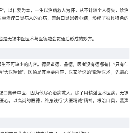
和平”，以仁爱为本，一生以治病救人为怀，从不计较个人得失，诊治
注重治疗口臭病人的心病，善解口臭患者心结，形成了独具特色的
，也是无锡中医医术与医德融会贯通后形成的妙方。
医生不可缺少的内容。德是道德、品德，医者没有德哪有仁?只有仁
谓“大医精诚”，医德是其重要内容，医家所说的“欲精医术，先端心
无锡口臭老中医，因为他尽心治病救人。除了用精湛医术医病，无锡
”医心，以高尚的医德，终身践行“大医精诚”精神，根治口臭，蜚声