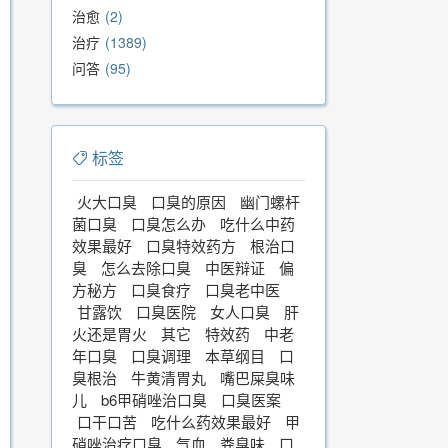
治愈
2
治疗
1389
问答
95
标签
火大口臭
口臭的原因
幽门螺杆
菌口臭
口臭怎么办
吃什么中药
效果最好
口臭特效药方
根治口
臭
怎么去除口臭
中医辩证
偏
方秘方
口臭食疗
口臭老中医
甘露饮
口臭医院
女人口臭
肝
火还是胃火
其它
特效药
中老
年口臭
口臭调理
本草纲目
口
臭根治
牛黄清胃丸
嘴巴屎臭味
儿
b6甲硝唑治口臭
口臭医案
口干口苦
吃什么药效果最好
甲
硝唑治疗口臭
气血
粪臭味
口