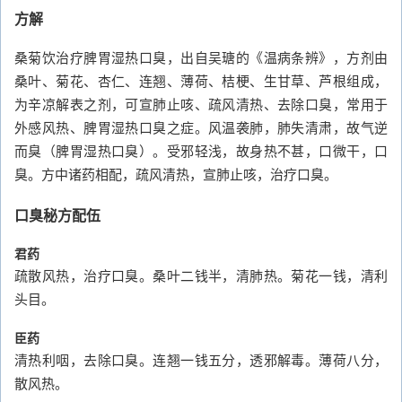
方解
桑菊饮治疗脾胃湿热口臭，出自吴瑭的《温病条辨》，方剂由
桑叶、菊花、杏仁、连翘、薄荷、桔梗、生甘草、芦根组成，
为辛凉解表之剂，可宣肺止咳、疏风清热、去除口臭，常用于
外感风热、脾胃湿热口臭之症。风温袭肺，肺失清肃，故气逆
而臭（脾胃湿热口臭）。受邪轻浅，故身热不甚，口微干，口
臭。方中诸药相配，疏风清热，宣肺止咳，治疗口臭。
口臭秘方配伍
君药
疏散风热，治疗口臭。桑叶二钱半，清肺热。菊花一钱，清利
头目。
臣药
清热利咽，去除口臭。连翘一钱五分，透邪解毒。薄荷八分，
散风热。