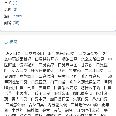
方子
1
治愈
2
治疗
1389
问答
95
标签
火大口臭
口臭的原因
幽门螺杆菌口臭
口臭怎么办
吃什
么中药效果最好
口臭特效药方
根治口臭
怎么去除口臭
中
医辩证
偏方秘方
口臭食疗
口臭老中医
甘露饮
口臭医
院
女人口臭
肝火还是胃火
其它
特效药
中老年口臭
口
臭调理
本草纲目
口臭根治
牛黄清胃丸
嘴巴屎臭味儿
b6
甲硝唑治口臭
口臭医案
口干口苦
吃什么药效果最好
甲硝
唑治疗口臭
气血
粪臭味
口臭怎么去除
吃什么中药
口臭
舌苔
中医辨证
孩子口臭
喝什么茶
嘴巴屎臭味
吃什么
药
男人口臭
口臭中药
幽门螺杆菌
失眠口臭
鼻炎口臭
口臭怎么治
胃炎口臭
内分泌失调
口臭吃什么中药
更年
期
中成药
扁桃体
偏方
医院
问答
口臭吃什么药
喝什
么中药
呼吸臭
便秘
便秘口臭
吃什么中药效果好
老中