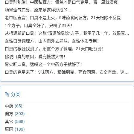
口臭别乱治！中医私藏方：佩兰才是口气克星，喝一周就清爽
肠胃浊气口臭，原来是这样形成的...
老中医直言：口臭不是上火，9味药食同源方，21天根除不反复
1个方子，口臭全好了，只喝了21天！
从根源斩断口臭！这张“清源除臭饮”方子，我用了几十年，效果真不错
女性口臭调理方，由内而外去异味，女性体质专用！
口臭的根源找到了，用这个方子调理，21天口吐芬芳！
佛说口臭的原因，看完恍然大悟！
胃火旺口臭，猛喝这一个中药方子就好了！
口臭的克星来了！9味药方，精确到克、药食同源、安全有效，速看！
分类
中药
65
偏方
303
其它
568
原因
189