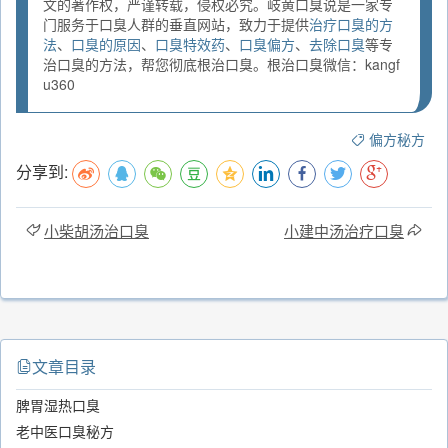
文的著作权，严谨转载，侵权必究。岐黄口臭说是一家专
门服务于口臭人群的垂直网站，致力于提供
治疗口臭的方
法
、
口臭的原因
、
口臭特效药
、
口臭偏方
、
去除口臭
等专
治口臭的方法，帮您彻底根治口臭。根治口臭微信：kangf
u360
偏方秘方
分享到:
小柴胡汤治口臭
小建中汤治疗口臭
文章目录
脾胃湿热口臭
老中医口臭秘方