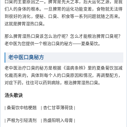
口臭的主要原因之一。脾胃是先天之本，后天运化之源，是我
们人的身体的根本。一旦脾胃的运化功能变差，食物就无法得
到很好的消化，便秘、口臭、积食等一系列问题就随之而来。
这就是脾胃湿热口臭。
那么脾胃湿热口臭该怎么治疗呢？怎么才能根治脾胃口臭呢？
老中医为您提供一个根治口臭的秘方——夏桑菊饮。
老中医口臭秘方
老中医治疗口臭的秘方是根据《温病条辨》里的夏桑菊饮加减
化裁而来的，具体到每个人的口臭原因和情况，再调整配方，
对症下药，往往可以药到病除，根治脾胃湿热口臭。
汤头歌诀
| 桑菊饮中桔梗翘 | 杏仁甘草薄荷饶 |
| 芦根为引轻清剂 | 热盛阳明入母膏 |