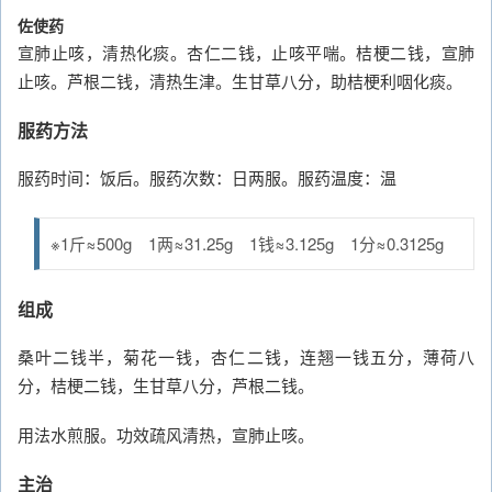
佐使药
宣肺止咳，清热化痰。杏仁二钱，止咳平喘。桔梗二钱，宣肺
止咳。芦根二钱，清热生津。生甘草八分，助桔梗利咽化痰。
服药方法
服药时间：饭后。服药次数：日两服。服药温度：温
※1斤≈500g 1两≈31.25g 1钱≈3.125g 1分≈0.3125g
组成
桑叶二钱半，菊花一钱，杏仁二钱，连翘一钱五分，薄荷八
分，桔梗二钱，生甘草八分，芦根二钱。
用法水煎服。功效疏风清热，宣肺止咳。
主治