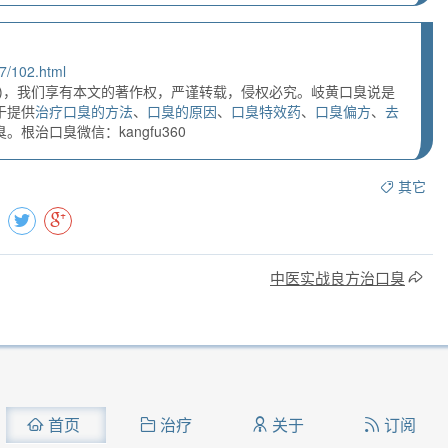
7/102.html
)，我们享有本文的著作权，严谨转载，侵权必究。岐黄口臭说是
于提供
治疗口臭的方法
、
口臭的原因
、
口臭特效药
、
口臭偏方
、
去
根治口臭微信：kangfu360
其它
中医实战良方治口臭
首页
治疗
关于
订阅