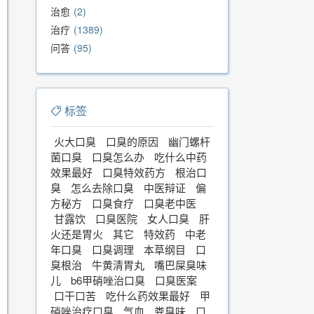
治愈
2
治疗
1389
问答
95
标签
火大口臭
口臭的原因
幽门螺杆
菌口臭
口臭怎么办
吃什么中药
效果最好
口臭特效药方
根治口
臭
怎么去除口臭
中医辩证
偏
方秘方
口臭食疗
口臭老中医
甘露饮
口臭医院
女人口臭
肝
火还是胃火
其它
特效药
中老
年口臭
口臭调理
本草纲目
口
臭根治
牛黄清胃丸
嘴巴屎臭味
儿
b6甲硝唑治口臭
口臭医案
口干口苦
吃什么药效果最好
甲
硝唑治疗口臭
气血
粪臭味
口