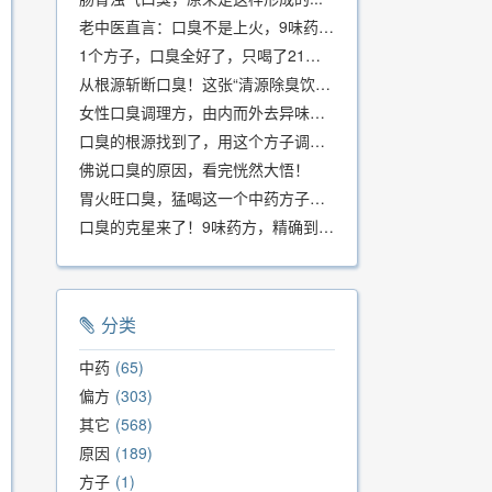
老中医直言：口臭不是上火，9味药食同源方，21天根除不反复
1个方子，口臭全好了，只喝了21天！
从根源斩断口臭！这张“清源除臭饮”方子，我用了几十年，效果真不错
女性口臭调理方，由内而外去异味，女性体质专用！
口臭的根源找到了，用这个方子调理，21天口吐芬芳！
佛说口臭的原因，看完恍然大悟！
胃火旺口臭，猛喝这一个中药方子就好了！
口臭的克星来了！9味药方，精确到克、药食同源、安全有效，速看！
分类
中药
65
偏方
303
其它
568
原因
189
方子
1