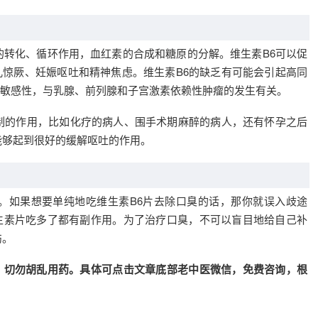
的转化、循环作用，血红素的合成和糖原的分解。维生素B6可以促
惊厥、妊娠呕吐和精神焦虑。维生素B6的缺乏有可能会引起高同
敏感性，与乳腺、前列腺和子宫激素依赖性肿瘤的发生有关。
制的作用，比如化疗的病人、围手术期麻醉的病人，还有怀孕之后
能够起到很好的缓解呕吐的作用。
。如果想要单纯地吃维生素B6片去除口臭的话，那你就误入歧途
生素片吃多了都有副作用。为了治疗口臭，不可以盲目地给自己补
伤。
，切勿胡乱用药。具体可点击文章底部老中医微信，免费咨询，根