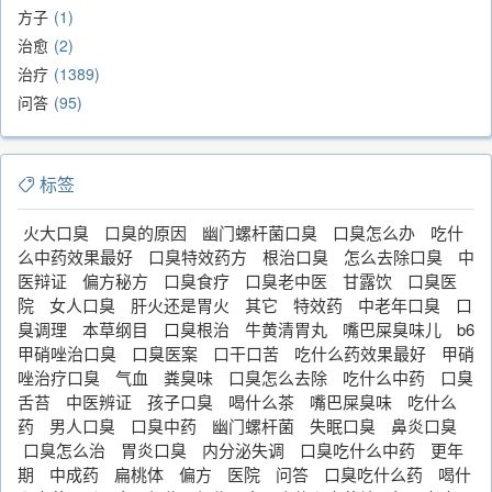
方子
1
治愈
2
治疗
1389
问答
95
标签
火大口臭
口臭的原因
幽门螺杆菌口臭
口臭怎么办
吃什
么中药效果最好
口臭特效药方
根治口臭
怎么去除口臭
中
医辩证
偏方秘方
口臭食疗
口臭老中医
甘露饮
口臭医
院
女人口臭
肝火还是胃火
其它
特效药
中老年口臭
口
臭调理
本草纲目
口臭根治
牛黄清胃丸
嘴巴屎臭味儿
b6
甲硝唑治口臭
口臭医案
口干口苦
吃什么药效果最好
甲硝
唑治疗口臭
气血
粪臭味
口臭怎么去除
吃什么中药
口臭
舌苔
中医辨证
孩子口臭
喝什么茶
嘴巴屎臭味
吃什么
药
男人口臭
口臭中药
幽门螺杆菌
失眠口臭
鼻炎口臭
口臭怎么治
胃炎口臭
内分泌失调
口臭吃什么中药
更年
期
中成药
扁桃体
偏方
医院
问答
口臭吃什么药
喝什