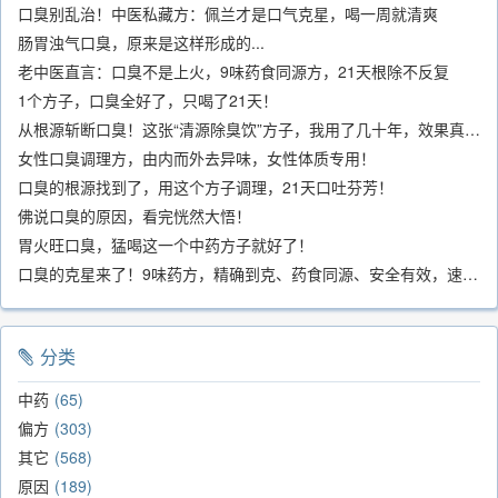
口臭别乱治！中医私藏方：佩兰才是口气克星，喝一周就清爽
肠胃浊气口臭，原来是这样形成的...
老中医直言：口臭不是上火，9味药食同源方，21天根除不反复
1个方子，口臭全好了，只喝了21天！
从根源斩断口臭！这张“清源除臭饮”方子，我用了几十年，效果真不错
女性口臭调理方，由内而外去异味，女性体质专用！
口臭的根源找到了，用这个方子调理，21天口吐芬芳！
佛说口臭的原因，看完恍然大悟！
胃火旺口臭，猛喝这一个中药方子就好了！
口臭的克星来了！9味药方，精确到克、药食同源、安全有效，速看！
分类
中药
65
偏方
303
其它
568
原因
189