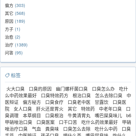
偏方
303
其它
568
原因
189
方子
1
治愈
2
治疗
1389
问答
95
标签
火大口臭
口臭的原因
幽门螺杆菌口臭
口臭怎么办
吃什
么中药效果最好
口臭特效药方
根治口臭
怎么去除口臭
中
医辩证
偏方秘方
口臭食疗
口臭老中医
甘露饮
口臭医
院
女人口臭
肝火还是胃火
其它
特效药
中老年口臭
口
臭调理
本草纲目
口臭根治
牛黄清胃丸
嘴巴屎臭味儿
b6
甲硝唑治口臭
口臭医案
口干口苦
吃什么药效果最好
甲硝
唑治疗口臭
气血
粪臭味
口臭怎么去除
吃什么中药
口臭
舌苔
中医辨证
孩子口臭
喝什么茶
嘴巴屎臭味
吃什么