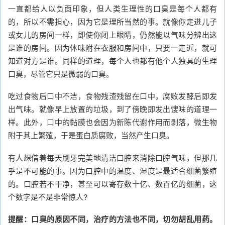
一直都给人以负面印象，但人类生理性的口臭是每个人都有
的，所以不需担心，因为它是理所当然的事。就像你走进儿子
或女儿的房间一样，即使你闭上眼睛，仍然能以气味分辨出这
是谁的房间。因为体味附在衣服和房间中，只要一走近，就可
知道对方是谁。同样的道理，每个人也都有他个人独具的生理
口臭，尽管它只是微弱的口臭。
吃过食物后口中不洁，食物残渣残留在口中，腐败发酵后即发
出气味。就像早上放置的垃圾，到了傍晚即发出馊味的道理一
样。此外，口中的黏膜也会因为新陈代谢作用而剥落，微生物
附于其上繁殖，于是蛋白质腐败，当然产生口臭。
有人想借着每天刷牙完美地清洁口腔来消除口腔气味，但那几
乎是不可能的事。因为口腔中的温度、湿度是最适合细菌繁殖
的。口腔若不干净，甚至可以寄存数十亿、数百亿的细菌，这
个数字是不是非常惊人?
提醒：口臭的原因不同，治疗的方法也不同，切勿胡乱用药。