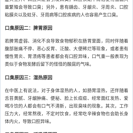
量繁殖会导致口臭；另外，患有龋齿、牙龈炎、牙周炎、口腔
粘膜炎以及蛀牙、牙周病等口腔疾病的人也容易产生口臭。
口臭原因二：脾胃原因
若脾胃虚弱、消化不良导致食物郁积在肠胃里面，同时伴随着
腹部胀痛不停、恶心反胃、泛酸、大便稀烂等现象，或者患有
慢性胃炎、胃溃疡等患者都会有口腔异味，口气重一般表现为
类似于食物发酵后留下的怪怪的酸腐的气味。
口臭原因三：湿热原因
在中医上有说法，对于身体湿热的人，如肠胃湿热，还伴随着
舌苔黄腻、牙龈肿痛、便秘、脸上长痘痘、经常面红发热、爱
喝冷饮的人都会有口气不清新，出现臭味的现象。其次，工作
压力大，经常熬夜，不定时饮食，经常吃辛辣食物也会助长身
体内火，导致口腔异味。