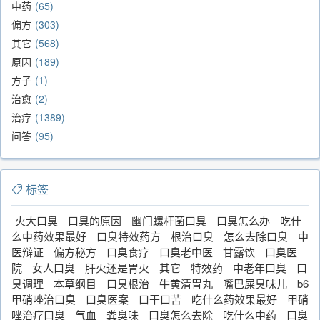
中药
65
偏方
303
其它
568
原因
189
方子
1
治愈
2
治疗
1389
问答
95
标签
火大口臭
口臭的原因
幽门螺杆菌口臭
口臭怎么办
吃什
么中药效果最好
口臭特效药方
根治口臭
怎么去除口臭
中
医辩证
偏方秘方
口臭食疗
口臭老中医
甘露饮
口臭医
院
女人口臭
肝火还是胃火
其它
特效药
中老年口臭
口
臭调理
本草纲目
口臭根治
牛黄清胃丸
嘴巴屎臭味儿
b6
甲硝唑治口臭
口臭医案
口干口苦
吃什么药效果最好
甲硝
唑治疗口臭
气血
粪臭味
口臭怎么去除
吃什么中药
口臭