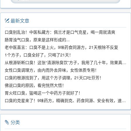
最新文章
口臭别乱治！中医私藏方：佩兰才是口气克星，喝一周就清爽
肠胃浊气口臭，原来是这样形成的...
老中医直言：口臭不是上火，9味药食同源方，21天根除不反复
1个方子，口臭全好了，只喝了21天！
从根源斩断口臭！这张“清源除臭饮”方子，我用了几十年，效果真不错
女性口臭调理方，由内而外去异味，女性体质专用！
口臭的根源找到了，用这个方子调理，21天口吐芬芳！
佛说口臭的原因，看完恍然大悟！
胃火旺口臭，猛喝这一个中药方子就好了！
口臭的克星来了！9味药方，精确到克、药食同源、安全有效，速看！
分类