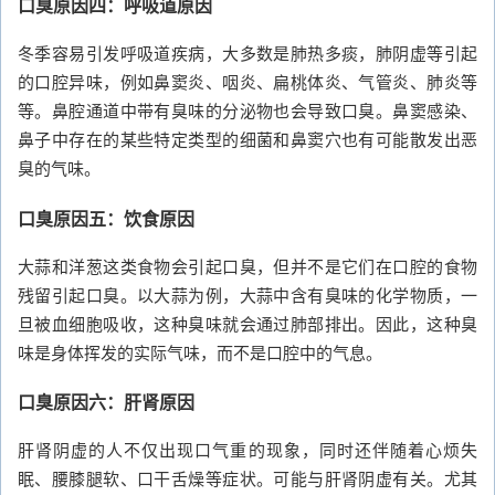
口臭原因四：呼吸道原因
冬季容易引发呼吸道疾病，大多数是肺热多痰，肺阴虚等引起
的口腔异味，例如鼻窦炎、咽炎、扁桃体炎、气管炎、肺炎等
等。鼻腔通道中带有臭味的分泌物也会导致口臭。鼻窦感染、
鼻子中存在的某些特定类型的细菌和鼻窦穴也有可能散发出恶
臭的气味。
口臭原因五：饮食原因
大蒜和洋葱这类食物会引起口臭，但并不是它们在口腔的食物
残留引起口臭。以大蒜为例，大蒜中含有臭味的化学物质，一
旦被血细胞吸收，这种臭味就会通过肺部排出。因此，这种臭
味是身体挥发的实际气味，而不是口腔中的气息。
口臭原因六：肝肾原因
肝肾阴虚的人不仅出现口气重的现象，同时还伴随着心烦失
眠、腰膝腿软、口干舌燥等症状。可能与肝肾阴虚有关。尤其