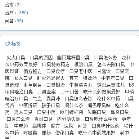
治愈
2
治疗
1389
问答
95
标签
火大口臭
口臭的原因
幽门螺杆菌口臭
口臭怎么办
吃什
么中药效果最好
口臭特效药方
根治口臭
怎么去除口臭
中
医辩证
偏方秘方
口臭食疗
口臭老中医
甘露饮
口臭医
院
女人口臭
肝火还是胃火
其它
特效药
中老年口臭
口
臭调理
本草纲目
口臭根治
牛黄清胃丸
嘴巴屎臭味儿
b6
甲硝唑治口臭
口臭医案
口干口苦
吃什么药效果最好
甲硝
唑治疗口臭
气血
粪臭味
口臭怎么去除
吃什么中药
口臭
舌苔
中医辨证
孩子口臭
喝什么茶
嘴巴屎臭味
吃什么
药
男人口臭
口臭中药
幽门螺杆菌
失眠口臭
鼻炎口臭
口臭怎么治
胃炎口臭
内分泌失调
口臭吃什么中药
更年
期
中成药
扁桃体
偏方
医院
问答
口臭吃什么药
喝什
么中药
呼吸臭
便秘
便秘口臭
吃什么中药效果好
老中