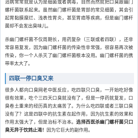
治病常常就是认为是细菌或者病毒，自然而然就把口臭跟幽门
螺杆菌联系起来。虽然幽门螺杆菌是胃部的常见细菌，其会引
起胃黏膜糜烂、浅表性胃炎，甚至胃癌等疾病，但是幽门螺杆
菌却不会发出臭味儿。
杀幽门螺杆菌不仅周期长，用药复杂（三联或者四联），还非
常容易复发，因为幽门螺杆菌的传染性非常强，很容易再次被
传染，你一个人杀灭了幽门螺杆菌根本没用。幽门螺杆菌的携
带率太大了。
四联一停口臭又来
很多人都向口臭网老中医反应，吃四联只口臭，一开始吃好像
很有效果，吃个三四天口臭就没有了，但是一停药就复发，口
臭卷土重来的经历真的太痛苦了。为什么吃四联或者三联口臭
没有了？这是四联中的抗生素在起作用，因为抗生素的效果和
作用太强大了，但是治标不治本。
选择西医杀幽门螺杆菌只口
臭无异于饮鸩止渴！
因为它巨大的副作用。