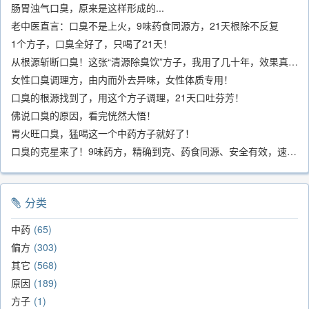
肠胃浊气口臭，原来是这样形成的...
老中医直言：口臭不是上火，9味药食同源方，21天根除不反复
1个方子，口臭全好了，只喝了21天！
从根源斩断口臭！这张“清源除臭饮”方子，我用了几十年，效果真不错
女性口臭调理方，由内而外去异味，女性体质专用！
口臭的根源找到了，用这个方子调理，21天口吐芬芳！
佛说口臭的原因，看完恍然大悟！
胃火旺口臭，猛喝这一个中药方子就好了！
口臭的克星来了！9味药方，精确到克、药食同源、安全有效，速看！
分类
中药
65
偏方
303
其它
568
原因
189
方子
1