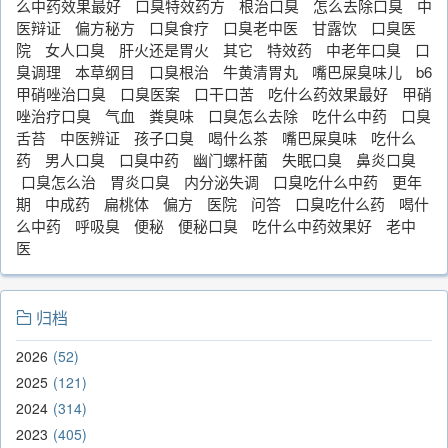
么中药效果最好
口臭特效药方
根治口臭
怎么去除口臭
中
医辩证
偏方秘方
口臭食疗
口臭老中医
甘露饮
口臭医
院
女人口臭
肝火还是胃火
其它
特效药
中老年口臭
口
臭调理
本草纲目
口臭根治
牛黄清胃丸
嘴巴屎臭味儿
b6
甲硝唑治口臭
口臭医案
口干口苦
吃什么药效果最好
甲硝
唑治疗口臭
气血
粪臭味
口臭怎么去除
吃什么中药
口臭
舌苔
中医辨证
孩子口臭
喝什么茶
嘴巴屎臭味
吃什么
药
男人口臭
口臭中药
幽门螺杆菌
失眠口臭
鼻炎口臭
口臭怎么治
胃炎口臭
内分泌失调
口臭吃什么中药
更年
期
中成药
扁桃体
偏方
医院
问答
口臭吃什么药
喝什
么中药
呼吸臭
便秘
便秘口臭
吃什么中药效果好
老中
医
归档
2026
52
2025
121
2024
314
2023
405