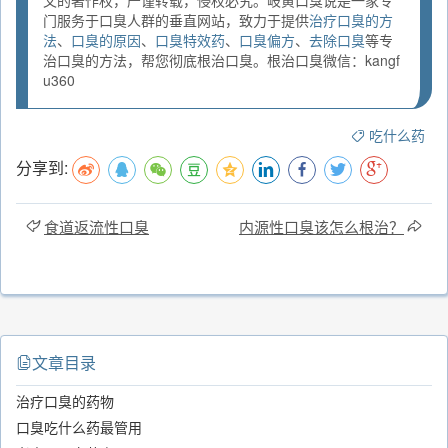
文的著作权，严谨转载，侵权必究。岐黄口臭说是一家专
门服务于口臭人群的垂直网站，致力于提供
治疗口臭的方
法
、
口臭的原因
、
口臭特效药
、
口臭偏方
、
去除口臭
等专
治口臭的方法，帮您彻底根治口臭。根治口臭微信：kangf
u360
吃什么药
分享到:
食道返流性口臭
内源性口臭该怎么根治？
文章目录
治疗口臭的药物
口臭吃什么药最管用