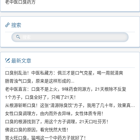
老中医口臭药方
搜索
最新文章
口臭别乱治！中医私藏方：佩兰才是口气克星，喝一周就清爽
肠胃浊气口臭，原来是这样形成的...
老中医直言：口臭不是上火，9味药食同源方，21天根除不反复
1个方子，口臭全好了，只喝了21天！
从根源斩断口臭！这张“清源除臭饮”方子，我用了几十年，效果真不错
女性口臭调理方，由内而外去异味，女性体质专用！
口臭的根源找到了，用这个方子调理，21天口吐芬芳！
佛说口臭的原因，看完恍然大悟！
胃火旺口臭，猛喝这一个中药方子就好了！