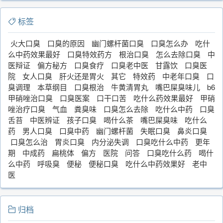
标签
火大口臭
口臭的原因
幽门螺杆菌口臭
口臭怎么办
吃什
么中药效果最好
口臭特效药方
根治口臭
怎么去除口臭
中
医辩证
偏方秘方
口臭食疗
口臭老中医
甘露饮
口臭医
院
女人口臭
肝火还是胃火
其它
特效药
中老年口臭
口
臭调理
本草纲目
口臭根治
牛黄清胃丸
嘴巴屎臭味儿
b6
甲硝唑治口臭
口臭医案
口干口苦
吃什么药效果最好
甲硝
唑治疗口臭
气血
粪臭味
口臭怎么去除
吃什么中药
口臭
舌苔
中医辨证
孩子口臭
喝什么茶
嘴巴屎臭味
吃什么
药
男人口臭
口臭中药
幽门螺杆菌
失眠口臭
鼻炎口臭
口臭怎么治
胃炎口臭
内分泌失调
口臭吃什么中药
更年
期
中成药
扁桃体
偏方
医院
问答
口臭吃什么药
喝什
么中药
呼吸臭
便秘
便秘口臭
吃什么中药效果好
老中
医
归档