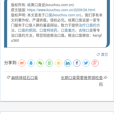
版权所有: 岐黄口臭说(kouchou.com.cn)
原文链接:
https://www.kouchou.com.cn/2209/26.html
版权声明: 本文首发于
口臭
(
kouchou.com.cn
)，我们享有本
文的著作权，严谨转载，侵权必究。岐黄口臭说是一家专
门服务于口臭人群的垂直网站，致力于提供
治疗口臭的方
法
、
口臭的原因
、
口臭特效药
、
口臭偏方
、
去除口臭
等专
治口臭的方法，帮您彻底根治口臭。根治口臭微信：kangf
u360
其它
分享到:
扁桃体结石口臭
长期口臭需要做胃镜检查
吗