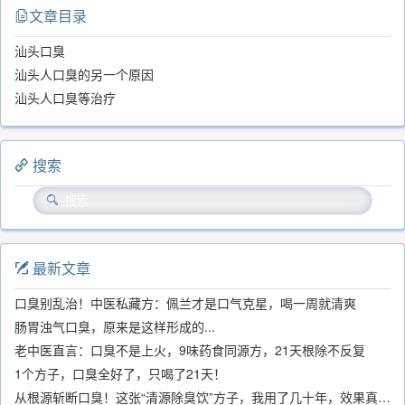
文章目录
汕头口臭
汕头人口臭的另一个原因
汕头人口臭等治疗
搜索
最新文章
口臭别乱治！中医私藏方：佩兰才是口气克星，喝一周就清爽
肠胃浊气口臭，原来是这样形成的...
老中医直言：口臭不是上火，9味药食同源方，21天根除不反复
1个方子，口臭全好了，只喝了21天！
从根源斩断口臭！这张“清源除臭饮”方子，我用了几十年，效果真不错