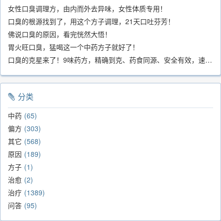
女性口臭调理方，由内而外去异味，女性体质专用！
口臭的根源找到了，用这个方子调理，21天口吐芬芳！
佛说口臭的原因，看完恍然大悟！
胃火旺口臭，猛喝这一个中药方子就好了！
口臭的克星来了！9味药方，精确到克、药食同源、安全有效，速看！
分类
中药
65
偏方
303
其它
568
原因
189
方子
1
治愈
2
治疗
1389
问答
95