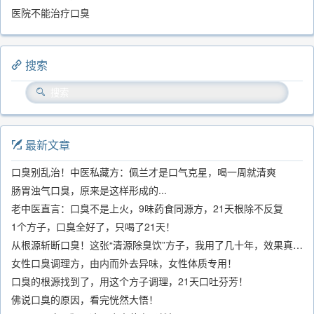
医院不能治疗口臭
搜索
最新文章
口臭别乱治！中医私藏方：佩兰才是口气克星，喝一周就清爽
肠胃浊气口臭，原来是这样形成的...
老中医直言：口臭不是上火，9味药食同源方，21天根除不反复
1个方子，口臭全好了，只喝了21天！
从根源斩断口臭！这张“清源除臭饮”方子，我用了几十年，效果真不错
女性口臭调理方，由内而外去异味，女性体质专用！
口臭的根源找到了，用这个方子调理，21天口吐芬芳！
佛说口臭的原因，看完恍然大悟！