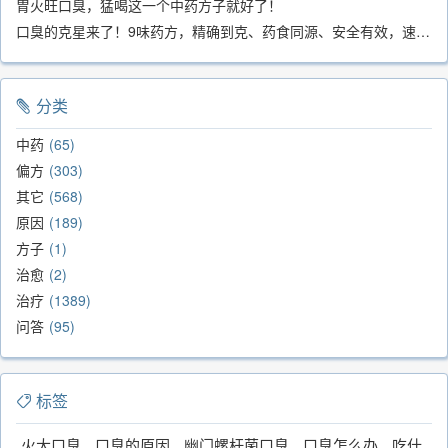
胃火旺口臭，猛喝这一个中药方子就好了！
口臭的克星来了！9味药方，精确到克、药食同源、安全有效，速看！
分类
中药
65
偏方
303
其它
568
原因
189
方子
1
治愈
2
治疗
1389
问答
95
标签
火大口臭
口臭的原因
幽门螺杆菌口臭
口臭怎么办
吃什