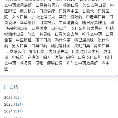
么中药效果最好
口臭特效药方
根治口臭
怎么去除口臭
中
医辩证
偏方秘方
口臭食疗
口臭老中医
甘露饮
口臭医
院
女人口臭
肝火还是胃火
其它
特效药
中老年口臭
口
臭调理
本草纲目
口臭根治
牛黄清胃丸
嘴巴屎臭味儿
b6
甲硝唑治口臭
口臭医案
口干口苦
吃什么药效果最好
甲硝
唑治疗口臭
气血
粪臭味
口臭怎么去除
吃什么中药
口臭
舌苔
中医辨证
孩子口臭
喝什么茶
嘴巴屎臭味
吃什么
药
男人口臭
口臭中药
幽门螺杆菌
失眠口臭
鼻炎口臭
口臭怎么治
胃炎口臭
内分泌失调
口臭吃什么中药
更年
期
中成药
扁桃体
偏方
医院
问答
口臭吃什么药
喝什
么中药
呼吸臭
便秘
便秘口臭
吃什么中药效果好
老中
医
归档
2026
52
2025
121
2024
314
2023
405