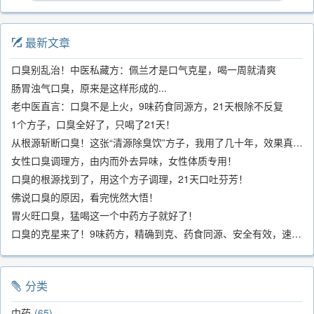
最新文章
口臭别乱治！中医私藏方：佩兰才是口气克星，喝一周就清爽
肠胃浊气口臭，原来是这样形成的...
老中医直言：口臭不是上火，9味药食同源方，21天根除不反复
1个方子，口臭全好了，只喝了21天！
从根源斩断口臭！这张“清源除臭饮”方子，我用了几十年，效果真不错
女性口臭调理方，由内而外去异味，女性体质专用！
口臭的根源找到了，用这个方子调理，21天口吐芬芳！
佛说口臭的原因，看完恍然大悟！
胃火旺口臭，猛喝这一个中药方子就好了！
口臭的克星来了！9味药方，精确到克、药食同源、安全有效，速看！
分类
中药
65