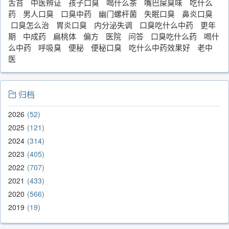
舌苔
中医辨证
孩子口臭
喝什么茶
嘴巴屎臭味
吃什么
药
男人口臭
口臭中药
幽门螺杆菌
失眠口臭
鼻炎口臭
口臭怎么治
胃炎口臭
内分泌失调
口臭吃什么中药
更年
期
中成药
扁桃体
偏方
医院
问答
口臭吃什么药
喝什
么中药
呼吸臭
便秘
便秘口臭
吃什么中药效果好
老中
医
归档
2026
52
2025
121
2024
314
2023
405
2022
707
2021
433
2020
566
2019
19