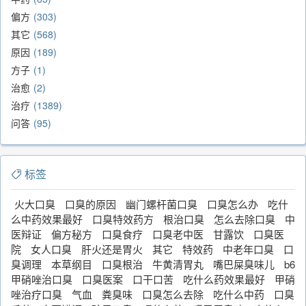
偏方
303
其它
568
原因
189
方子
1
治愈
2
治疗
1389
问答
95
标签
火大口臭
口臭的原因
幽门螺杆菌口臭
口臭怎么办
吃什
么中药效果最好
口臭特效药方
根治口臭
怎么去除口臭
中
医辩证
偏方秘方
口臭食疗
口臭老中医
甘露饮
口臭医
院
女人口臭
肝火还是胃火
其它
特效药
中老年口臭
口
臭调理
本草纲目
口臭根治
牛黄清胃丸
嘴巴屎臭味儿
b6
甲硝唑治口臭
口臭医案
口干口苦
吃什么药效果最好
甲硝
唑治疗口臭
气血
粪臭味
口臭怎么去除
吃什么中药
口臭