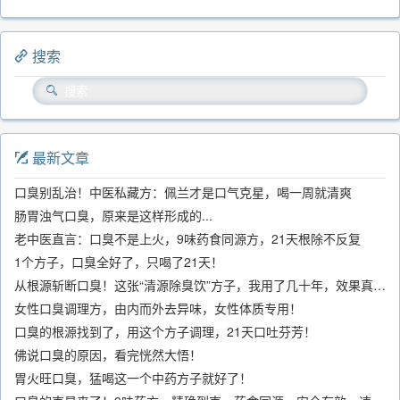
搜索
最新文章
口臭别乱治！中医私藏方：佩兰才是口气克星，喝一周就清爽
肠胃浊气口臭，原来是这样形成的...
老中医直言：口臭不是上火，9味药食同源方，21天根除不反复
1个方子，口臭全好了，只喝了21天！
从根源斩断口臭！这张“清源除臭饮”方子，我用了几十年，效果真不错
女性口臭调理方，由内而外去异味，女性体质专用！
口臭的根源找到了，用这个方子调理，21天口吐芬芳！
佛说口臭的原因，看完恍然大悟！
胃火旺口臭，猛喝这一个中药方子就好了！