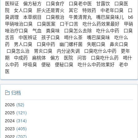
医辩证
偏方秘方
口臭食疗
口臭老中医
甘露饮
口臭医
院
女人口臭
肝火还是胃火
其它
特效药
中老年口臭
口
臭调理
本草纲目
口臭根治
牛黄清胃丸
嘴巴屎臭味儿
b6
甲硝唑治口臭
口臭医案
口干口苦
吃什么药效果最好
甲硝
唑治疗口臭
气血
粪臭味
口臭怎么去除
吃什么中药
口臭
舌苔
中医辨证
孩子口臭
喝什么茶
嘴巴屎臭味
吃什么
药
男人口臭
口臭中药
幽门螺杆菌
失眠口臭
鼻炎口臭
口臭怎么治
胃炎口臭
内分泌失调
口臭吃什么中药
更年
期
中成药
扁桃体
偏方
医院
问答
口臭吃什么药
喝什
么中药
呼吸臭
便秘
便秘口臭
吃什么中药效果好
老中
医
归档
2026
52
2025
121
2024
314
2023
405
2022
707