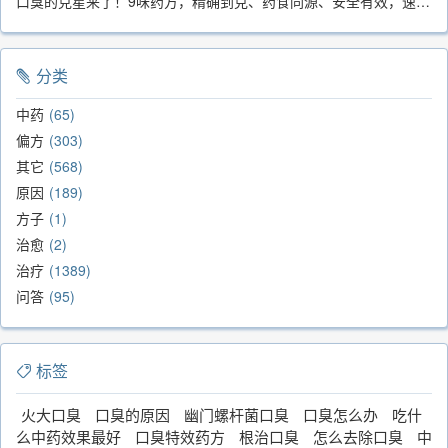
口臭的克星来了！9味药方，精确到克、药食同源、安全有效，速看！
分类
中药
65
偏方
303
其它
568
原因
189
方子
1
治愈
2
治疗
1389
问答
95
标签
火大口臭
口臭的原因
幽门螺杆菌口臭
口臭怎么办
吃什
么中药效果最好
口臭特效药方
根治口臭
怎么去除口臭
中