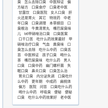
臭
怎么去除口臭
中医辩证
偏
方秘方
口臭食疗
口臭老中医
甘露饮
口臭医院
女人口臭
肝
火还是胃火
其它
特效药
中老
年口臭
口臭调理
本草纲目
口
臭根治
牛黄清胃丸
嘴巴屎臭味
儿
b6甲硝唑治口臭
口臭医案
口干口苦
吃什么药效果最好
甲
硝唑治疗口臭
气血
粪臭味
口
臭怎么去除
吃什么中药
口臭舌
苔
中医辨证
孩子口臭
喝什么
茶
嘴巴屎臭味
吃什么药
男人
口臭
口臭中药
幽门螺杆菌
失
眠口臭
鼻炎口臭
口臭怎么治
胃炎口臭
内分泌失调
口臭吃什
么中药
更年期
中成药
扁桃体
偏方
医院
问答
口臭吃什么药
喝什么中药
呼吸臭
便秘
便秘
口臭
吃什么中药效果好
老中医