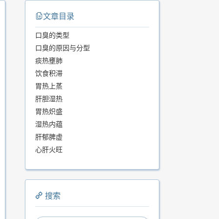
文章目录
口臭的类型
口臭的原因与分型
痰热壅肺
饮食积滞
胃热上蒸
肝胆湿热
胃热炽盛
湿热内蕴
肝郁脾虚
心肝火旺
搜索