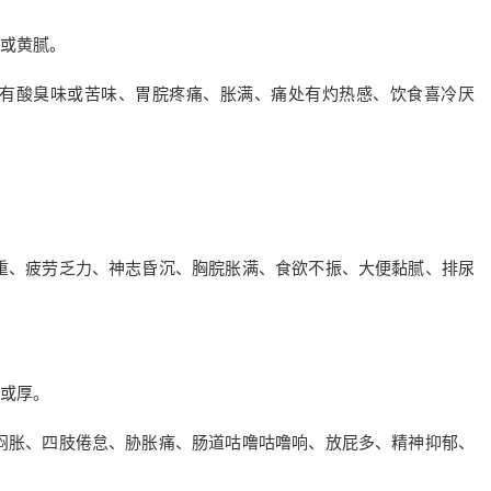
或黄腻。
物有酸臭味或苦味、胃脘疼痛、胀满、痛处有灼热感、饮食喜冷厌
重、疲劳乏力、神志昏沉、胸脘胀满、食欲不振、大便黏腻、排尿
或厚。
闷胀、四肢倦怠、胁胀痛、肠道咕噜咕噜响、放屁多、精神抑郁、