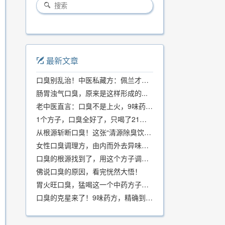
最新文章
口臭别乱治！中医私藏方：佩兰才是口气克星，喝一周就清爽
肠胃浊气口臭，原来是这样形成的...
老中医直言：口臭不是上火，9味药食同源方，21天根除不反复
1个方子，口臭全好了，只喝了21天！
从根源斩断口臭！这张“清源除臭饮”方子，我用了几十年，效果真不错
女性口臭调理方，由内而外去异味，女性体质专用！
口臭的根源找到了，用这个方子调理，21天口吐芬芳！
佛说口臭的原因，看完恍然大悟！
胃火旺口臭，猛喝这一个中药方子就好了！
口臭的克星来了！9味药方，精确到克、药食同源、安全有效，速看！