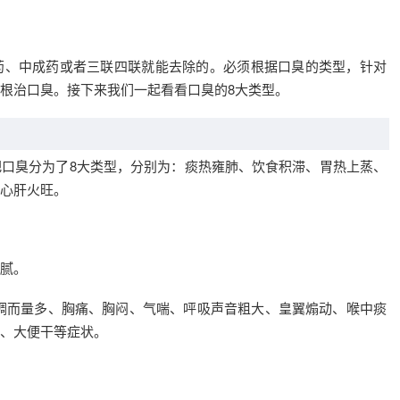
药、中成药或者三联四联就能去除的。必须根据口臭的类型，针对
根治口臭。接下来我们一起看看口臭的8大类型。
口臭分为了8大类型，分别为：痰热雍肺、饮食积滞、胃热上蒸、
心肝火旺。
腻。
稠而量多、胸痛、胸闷、气喘、呯吸声音粗大、皇翼煽动、喉中痰
、大便干等症状。