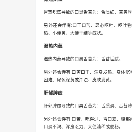
胃热炽盛导致的口臭舌苔为：舌质红、苔黄厚
另外还会伴有:口干口苦、恶心呕吐、呕吐
热、小便黄、大便干结等症状。
湿热内蕴
湿热内蕴导致的口臭舌苔为：舌苔垢腻。
另外还会伴有:口苦口干、浑身发热、身体沉
困难、尿色深黄或浑浊、皮肤发黄。
肝郁脾虚
肝郁脾虚导致的口臭舌苔为：舌质淡、舌苔薄
另外还会伴有:口苦、吃得少、胃口差、腹部
口淡不渴、浑身乏力、大便溏稀或便秘。