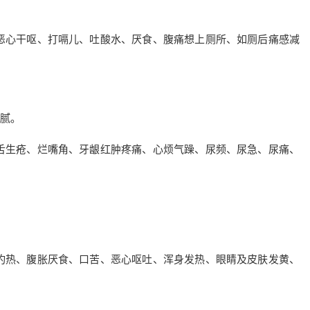
恶心干呕、打嗝儿、吐酸水、厌食、腹痛想上厕所、如厕后痛感减
腻。
舌生疮、烂嘴角、牙龈红肿疼痛、心烦气躁、尿频、尿急、尿痛、
灼热、腹胀厌食、口苦、恶心呕吐、浑身发热、眼睛及皮肤发黄、