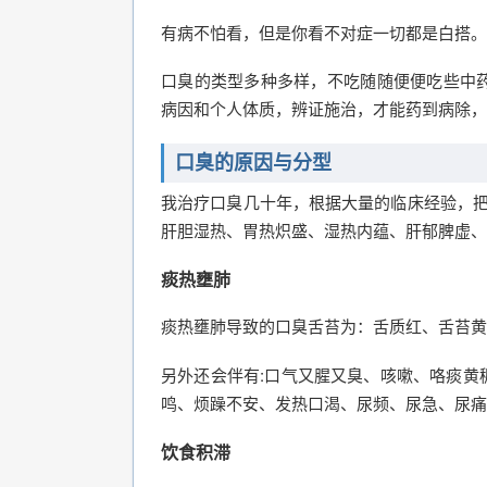
有病不怕看，但是你看不对症一切都是白搭。
口臭的类型多种多样，不吃随随便便吃些中
病因和个人体质，辨证施治，才能药到病除，
口臭的原因与分型
我治疗口臭几十年，根据大量的临床经验，把
肝胆湿热、胃热炽盛、湿热内蕴、肝郁脾虚、
痰热壅肺
痰热壅肺导致的口臭舌苔为：舌质红、舌苔黄
另外还会伴有:口气又腥又臭、咳嗽、咯痰黄
鸣、烦躁不安、发热口渴、尿频、尿急、尿痛
饮食积滞