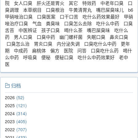
院
女人口臭
肝火还是胃火
其它
特效药
中老年口臭
口
臭调理
本草纲目
口臭根治
牛黄清胃丸
嘴巴屎臭味儿
b6
甲硝唑治口臭
口臭医案
口干口苦
吃什么药效果最好
甲硝
唑治疗口臭
气血
粪臭味
口臭怎么去除
吃什么中药
口臭
舌苔
中医辨证
孩子口臭
喝什么茶
嘴巴屎臭味
吃什么
药
男人口臭
口臭中药
幽门螺杆菌
失眠口臭
鼻炎口臭
口臭怎么治
胃炎口臭
内分泌失调
口臭吃什么中药
更年
期
中成药
扁桃体
偏方
医院
问答
口臭吃什么药
喝什
么中药
呼吸臭
便秘
便秘口臭
吃什么中药效果好
老中
医
归档
2026
52
2025
121
2024
314
2023
405
2022
707
2021
433