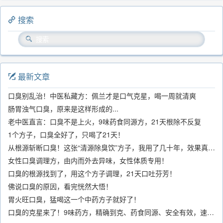
搜索
最新文章
口臭别乱治！中医私藏方：佩兰才是口气克星，喝一周就清爽
肠胃浊气口臭，原来是这样形成的...
老中医直言：口臭不是上火，9味药食同源方，21天根除不反复
1个方子，口臭全好了，只喝了21天！
从根源斩断口臭！这张“清源除臭饮”方子，我用了几十年，效果真不错
女性口臭调理方，由内而外去异味，女性体质专用！
口臭的根源找到了，用这个方子调理，21天口吐芬芳！
佛说口臭的原因，看完恍然大悟！
胃火旺口臭，猛喝这一个中药方子就好了！
口臭的克星来了！9味药方，精确到克、药食同源、安全有效，速看！