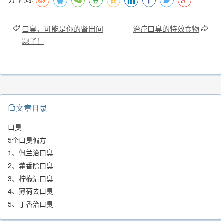
口臭，可能是你的肾出问
治疗口臭的特效食物
题了！
文章目录
口臭
5个口臭偏方
1、佩兰治口臭
2、藿香除口臭
3、柠檬清口臭
4、薄荷去口臭
5、丁香治口臭