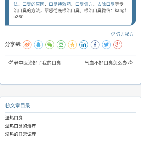
法
、
口臭的原因
、
口臭特效药
、
口臭偏方
、
去除口臭
等专
治口臭的方法，帮您彻底根治口臭。根治口臭微信：kangf
u360
偏方秘方
分享到:
老中医治好了我的口臭
气血不好口臭怎么办
文章目录
湿热口臭
湿热口臭的治疗
湿热的日常调理