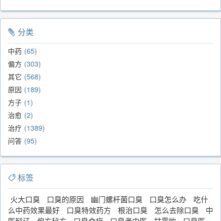
分类
中药
65
偏方
303
其它
568
原因
189
方子
1
治愈
2
治疗
1389
问答
95
标签
火大口臭
口臭的原因
幽门螺杆菌口臭
口臭怎么办
吃什
么中药效果最好
口臭特效药方
根治口臭
怎么去除口臭
中
医辩证
偏方秘方
口臭食疗
口臭老中医
甘露饮
口臭医