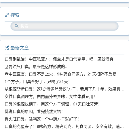
搜索
最新文章
口臭别乱治！中医私藏方：佩兰才是口气克星，喝一周就清爽
肠胃浊气口臭，原来是这样形成的...
老中医直言：口臭不是上火，9味药食同源方，21天根除不反复
1个方子，口臭全好了，只喝了21天！
从根源斩断口臭！这张“清源除臭饮”方子，我用了几十年，效果真不错
女性口臭调理方，由内而外去异味，女性体质专用！
口臭的根源找到了，用这个方子调理，21天口吐芬芳！
佛说口臭的原因，看完恍然大悟！
胃火旺口臭，猛喝这一个中药方子就好了！
口臭的克星来了！9味药方，精确到克、药食同源、安全有效，速看！