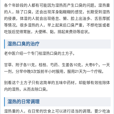
各个年龄段的人都有可能因为湿热而产生口臭的问题。湿热重
的人，除了口臭，还会出现浑身黏糊糊的感觉，长期受到湿热
的侵袭，体湿的人就会出现倦怠、懒、脸上出油多、舌苔厚腻
等情况。很多湿热的人，早上起来后口臭严重，不想吃饭或者
吃饭后觉得胃胀，大便稀、黏，排起来费劲等症状。
湿热口臭的治疗
老中医介绍一个专门祛湿热口臭的土方子。
甘草、附子各11克，桂枝、芍药、生姜各10克，大枣6个。一天
一剂，分早中晚3次饭前半小时服用，服用21天为一个疗程。
别看这个土方子只有这简单的五味中药材，却能够有效祛除体
内的湿热，从而去除口臭。
湿热的日常调理
湿热重的人，在日常的饮食上可以进行适当的调理。要少吃油