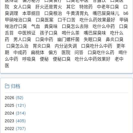
院
女人口臭
肝火还是胃火
其它
特效药
中老年口臭
口
臭调理
本草纲目
口臭根治
牛黄清胃丸
嘴巴屎臭味儿
b6
甲硝唑治口臭
口臭医案
口干口苦
吃什么药效果最好
甲硝
唑治疗口臭
气血
粪臭味
口臭怎么去除
吃什么中药
口臭
舌苔
中医辨证
孩子口臭
喝什么茶
嘴巴屎臭味
吃什么
药
男人口臭
口臭中药
幽门螺杆菌
失眠口臭
鼻炎口臭
口臭怎么治
胃炎口臭
内分泌失调
口臭吃什么中药
更年
期
中成药
扁桃体
偏方
医院
问答
口臭吃什么药
喝什
么中药
呼吸臭
便秘
便秘口臭
吃什么中药效果好
老中
医
归档
2026
52
2025
121
2024
314
2023
405
2022
707