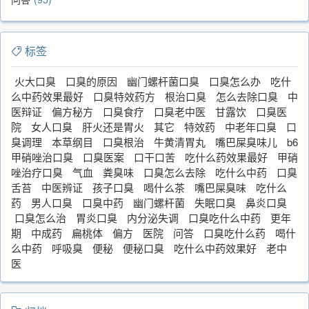
标签
火大口臭
口臭的原因
幽门螺杆菌口臭
口臭怎么办
吃什
么中药效果最好
口臭特效药方
根治口臭
怎么去除口臭
中
医辩证
偏方秘方
口臭食疗
口臭老中医
甘露饮
口臭医
院
女人口臭
肝火还是胃火
其它
特效药
中老年口臭
口
臭调理
本草纲目
口臭根治
牛黄清胃丸
嘴巴屎臭味儿
b6
甲硝唑治口臭
口臭医案
口干口苦
吃什么药效果最好
甲硝
唑治疗口臭
气血
粪臭味
口臭怎么去除
吃什么中药
口臭
舌苔
中医辨证
孩子口臭
喝什么茶
嘴巴屎臭味
吃什么
药
男人口臭
口臭中药
幽门螺杆菌
失眠口臭
鼻炎口臭
口臭怎么治
胃炎口臭
内分泌失调
口臭吃什么中药
更年
期
中成药
扁桃体
偏方
医院
问答
口臭吃什么药
喝什
么中药
呼吸臭
便秘
便秘口臭
吃什么中药效果好
老中
医