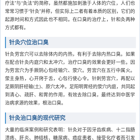
疗法”与“灸法”的简称，虽然都施加刺激于人体的穴位，人们也
常常习惯于“针灸”并称，但实际上二者有着本质的区别，它们的
起源时间和方式因此也不相同。在口臭的治疗上，针和灸两种
方式都有。
针灸穴位治口臭
针灸劳宫穴可以去除体内的内热，有利于去除内热口臭。如果
在配合针灸内庭穴和太冲穴，治疗口臭的效果会更好一些。因
为劳宫穴为手厥阴心包经输穴、荥穴。劳宫穴在五行中属火。
荥主身热，心开窍于舌，心包行使心令。针刺劳宫穴，再配以
足厥阴肝经输(土)、原穴太冲。足阳明胃经的荥穴内庭，共同起
到清心、疏肝、和胃的作用，有效去除口臭，最终达到中医学
治病求源的效果，根治口臭。
针灸治口臭的现代研究
大量的临床案例和研究表明：针灸对于因牙齿疾病、十二指肠
溃疡、肝炎、肺结核、糖尿病、癌症患者、接受化疗者而引发