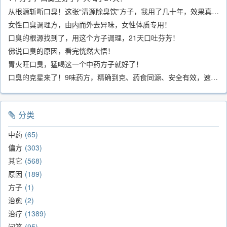
从根源斩断口臭！这张“清源除臭饮”方子，我用了几十年，效果真不错
女性口臭调理方，由内而外去异味，女性体质专用！
口臭的根源找到了，用这个方子调理，21天口吐芬芳！
佛说口臭的原因，看完恍然大悟！
胃火旺口臭，猛喝这一个中药方子就好了！
口臭的克星来了！9味药方，精确到克、药食同源、安全有效，速看！
分类
中药
65
偏方
303
其它
568
原因
189
方子
1
治愈
2
治疗
1389
问答
95