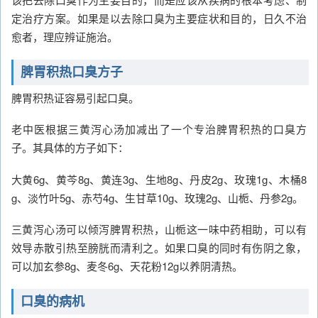
定治疗方案。如果是以去除口臭为主要症状和目的，日久不治
愈者，理应辨证施治。
脾胃积热口臭方子
脾胃积热证容易引起口臭。
老中医根据三黄泻心汤加减出了一个专治脾胃积热的口臭方
子。其具体的方子如下：
大黄6g、黄芩8g、黄连3g、生地8g、丹皮2g、玫瑰1g、木桶8
g、淡竹叶5g、赤芍4g、生甘草10g、玫瑰2g、山栀、丹参2g。
三黄泻心汤可以倾泻脾胃积热，山栀这一味中药相助，可以有
效导赤散引热至膀胱而清利之。如果口臭的同时有伤阴之象，
可以加玄参8g、麦冬6g、天花粉12g以养阴清热。
口臭的病机