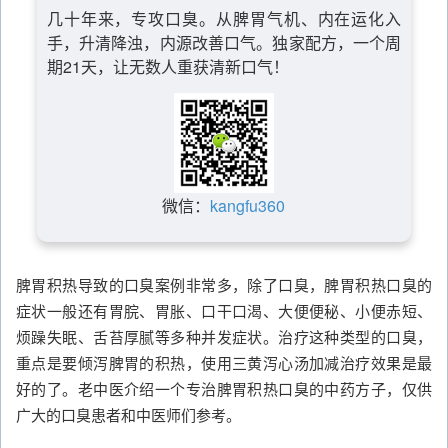
几十年来，专攻口臭。从脾胃气机、内在运化入
手，升清降浊，内源改善口气。独家配方，一个周
期21天，让无数人重获清新口气！
微信：
kangfu360
脾胃积热导致的口臭案例非常多，除了口臭，脾胃积热口臭的
症状一般还有胃脘、胃胀、口干口渴、大便便秘、小便赤短、
烦躁失眠、舌苔厚腻等多种并发症状。治疗这种类型的口臭，
重点是要倾泻脾胃的积热，使用三黄泻心汤加减治疗效果是最
好的了。老中医介绍一个专治脾胃积热口臭的中药方子，仅供
广大的口臭患者和中医师们参考。