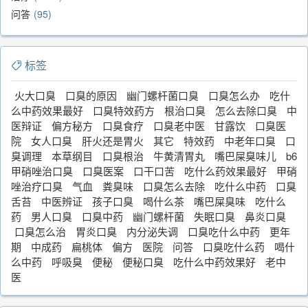
问答
95
标签
火大口臭
口臭的原因
幽门螺杆菌口臭
口臭怎么办
吃什
么中药效果最好
口臭特效药方
根治口臭
怎么去除口臭
中
医辩证
偏方秘方
口臭食疗
口臭老中医
甘露饮
口臭医
院
女人口臭
肝火还是胃火
其它
特效药
中老年口臭
口
臭调理
本草纲目
口臭根治
牛黄清胃丸
嘴巴屎臭味儿
b6
甲硝唑治口臭
口臭医案
口干口苦
吃什么药效果最好
甲硝
唑治疗口臭
气血
粪臭味
口臭怎么去除
吃什么中药
口臭
舌苔
中医辨证
孩子口臭
喝什么茶
嘴巴屎臭味
吃什么
药
男人口臭
口臭中药
幽门螺杆菌
失眠口臭
鼻炎口臭
口臭怎么治
胃炎口臭
内分泌失调
口臭吃什么中药
更年
期
中成药
扁桃体
偏方
医院
问答
口臭吃什么药
喝什
么中药
呼吸臭
便秘
便秘口臭
吃什么中药效果好
老中
医