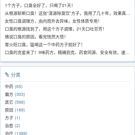
1个方子，口臭全好了，只喝了21天！
从根源斩断口臭！这张“清源除臭饮”方子，我用了几十年，效果真不错
女性口臭调理方，由内而外去异味，女性体质专用！
口臭的根源找到了，用这个方子调理，21天口吐芬芳！
佛说口臭的原因，看完恍然大悟！
胃火旺口臭，猛喝这一个中药方子就好了！
口臭的克星来了！9味药方，精确到克、药食同源、安全有效，速看！
分类
中药
65
偏方
303
其它
568
原因
189
方子
1
治愈
2
治疗
1389