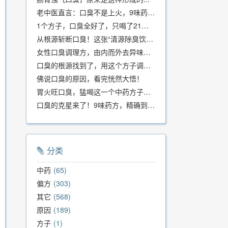
老中医直言：口臭不是上火，9味药食同源方，21天根除不反复
1个方子，口臭全好了，只喝了21天！
从根源斩断口臭！这张“清源除臭饮”方子，我用了几十年，效果真不错
女性口臭调理方，由内而外去异味，女性体质专用！
口臭的根源找到了，用这个方子调理，21天口吐芬芳！
佛说口臭的原因，看完恍然大悟！
胃火旺口臭，猛喝这一个中药方子就好了！
口臭的克星来了！9味药方，精确到克、药食同源、安全有效，速看！
分类
中药
65
偏方
303
其它
568
原因
189
方子
1