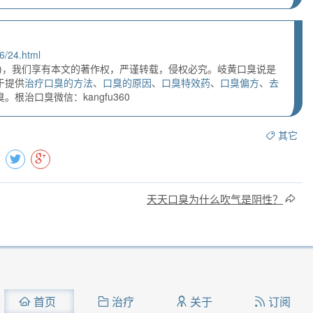
6/24.html
)，我们享有本文的著作权，严谨转载，侵权必究。岐黄口臭说是
于提供
治疗口臭的方法
、
口臭的原因
、
口臭特效药
、
口臭偏方
、
去
根治口臭微信：kangfu360
其它
天天口臭为什么吹气是阴性？
首页
治疗
关于
订阅