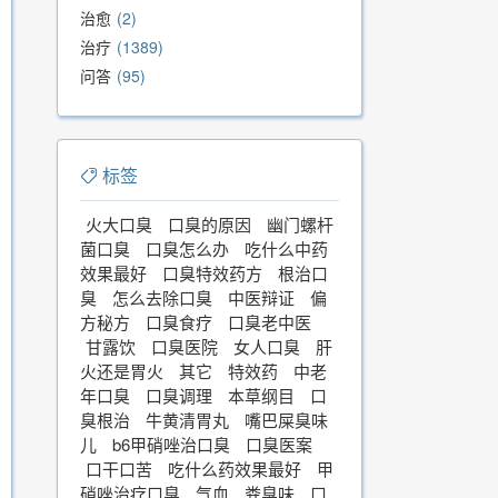
治愈
2
治疗
1389
问答
95
标签
火大口臭
口臭的原因
幽门螺杆
菌口臭
口臭怎么办
吃什么中药
效果最好
口臭特效药方
根治口
臭
怎么去除口臭
中医辩证
偏
方秘方
口臭食疗
口臭老中医
甘露饮
口臭医院
女人口臭
肝
火还是胃火
其它
特效药
中老
年口臭
口臭调理
本草纲目
口
臭根治
牛黄清胃丸
嘴巴屎臭味
儿
b6甲硝唑治口臭
口臭医案
口干口苦
吃什么药效果最好
甲
硝唑治疗口臭
气血
粪臭味
口