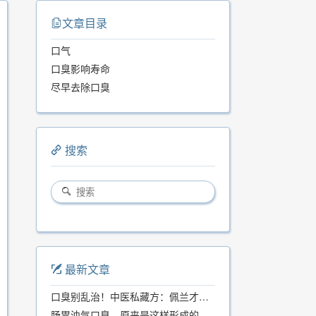
文章目录
口气
口臭影响寿命
尽早去除口臭
搜索
最新文章
口臭别乱治！中医私藏方：佩兰才是口气克星，喝一周就清爽
肠胃浊气口臭，原来是这样形成的...