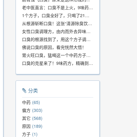
老中医直言：口臭不是上火，9味药食同源方，21天根除不反复
1个方子，口臭全好了，只喝了21天！
从根源斩断口臭！这张“清源除臭饮”方子，我用了几十年，效果真不错
女性口臭调理方，由内而外去异味，女性体质专用！
口臭的根源找到了，用这个方子调理，21天口吐芬芳！
佛说口臭的原因，看完恍然大悟！
胃火旺口臭，猛喝这一个中药方子就好了！
口臭的克星来了！9味药方，精确到克、药食同源、安全有效，速看！
分类
中药
65
偏方
303
其它
568
原因
189
方子
1