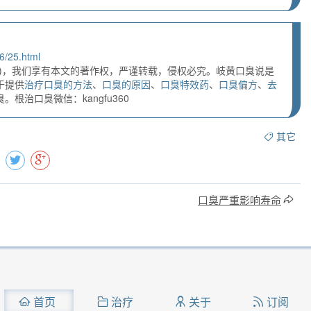
6/25.html
)，我们享有本文的著作权，严谨转载，侵权必究。岐黄口臭说是
于提供
治疗口臭的方法
、
口臭的原因
、
口臭特效药
、
口臭偏方
、
去
根治口臭微信：kangfu360
其它
口臭严重影响寿命
首页
治疗
关于
订阅