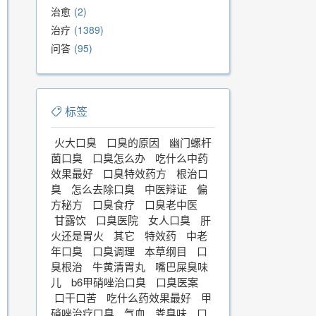
治愈
2
治疗
1389
问答
95
标签
火大口臭
口臭的原因
幽门螺杆
菌口臭
口臭怎么办
吃什么中药
效果最好
口臭特效药方
根治口
臭
怎么去除口臭
中医辩证
偏
方秘方
口臭食疗
口臭老中医
甘露饮
口臭医院
女人口臭
肝
火还是胃火
其它
特效药
中老
年口臭
口臭调理
本草纲目
口
臭根治
牛黄清胃丸
嘴巴屎臭味
儿
b6甲硝唑治口臭
口臭医案
口干口苦
吃什么药效果最好
甲
硝唑治疗口臭
气血
粪臭味
口