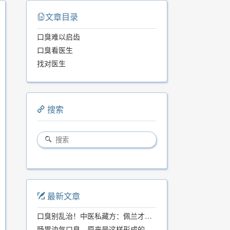
文章目录
口臭难以启齿
口臭看医生
找对医生
搜索
最新文章
口臭别乱治！中医私藏方：佩兰才是口气克星，喝一周就清爽
肠胃浊气口臭，原来是这样形成的...