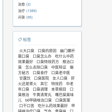
治愈
2
治疗
1389
问答
95
标签
火大口臭
口臭的原因
幽门螺杆
菌口臭
口臭怎么办
吃什么中药
效果最好
口臭特效药方
根治口
臭
怎么去除口臭
中医辩证
偏
方秘方
口臭食疗
口臭老中医
甘露饮
口臭医院
女人口臭
肝
火还是胃火
其它
特效药
中老
年口臭
口臭调理
本草纲目
口
臭根治
牛黄清胃丸
嘴巴屎臭味
儿
b6甲硝唑治口臭
口臭医案
口干口苦
吃什么药效果最好
甲
硝唑治疗口臭
气血
粪臭味
口