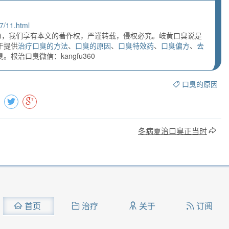
7/11.html
)，我们享有本文的著作权，严谨转载，侵权必究。岐黄口臭说是
于提供
治疗口臭的方法
、
口臭的原因
、
口臭特效药
、
口臭偏方
、
去
根治口臭微信：kangfu360
口臭的原因
冬病夏治口臭正当时
首页
治疗
关于
订阅