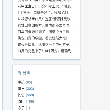
老中医直言：口臭不是上火，9味药食同源方，21天根除不反复
1个方子，口臭全好了，只喝了21天！
从根源斩断口臭！这张“清源除臭饮”方子，我用了几十年，效果真不错
女性口臭调理方，由内而外去异味，女性体质专用！
口臭的根源找到了，用这个方子调理，21天口吐芬芳！
佛说口臭的原因，看完恍然大悟！
胃火旺口臭，猛喝这一个中药方子就好了！
口臭的克星来了！9味药方，精确到克、药食同源、安全有效，速看！
分类
中药
65
偏方
303
其它
568
原因
189
方子
1