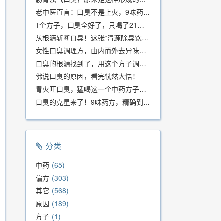
老中医直言：口臭不是上火，9味药食同源方，21天根除不反复
1个方子，口臭全好了，只喝了21天！
从根源斩断口臭！这张“清源除臭饮”方子，我用了几十年，效果真不错
女性口臭调理方，由内而外去异味，女性体质专用！
口臭的根源找到了，用这个方子调理，21天口吐芬芳！
佛说口臭的原因，看完恍然大悟！
胃火旺口臭，猛喝这一个中药方子就好了！
口臭的克星来了！9味药方，精确到克、药食同源、安全有效，速看！
分类
中药
65
偏方
303
其它
568
原因
189
方子
1