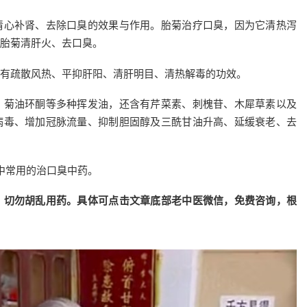
清心补肾、去除口臭的效果与作用。胎菊治疗口臭，因为它清热泻
胎菊清肝火、去口臭。
有疏散风热、平抑肝阳、清肝明目、清热解毒的功效。
、菊油环酮等多种挥发油，还含有芹菜素、刺槐苷、木犀草素以及
病毒、增加冠脉流量、抑制胆固醇及三酰甘油升高、延缓衰老、去
中常用的治口臭中药。
，切勿胡乱用药。具体可点击文章底部老中医微信，免费咨询，根