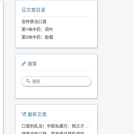
文章目录
张仲景治口臭
第1味中药：荷叶
第2味中药：胎菊
搜索
最新文章
口臭别乱治！中医私藏方：佩兰才是口气克星，喝一周就清爽
肠胃浊气口臭，原来是这样形成的...