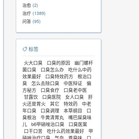
治愈
2
治疗
1389
问答
95
标签
火大口臭
口臭的原因
幽门螺杆
菌口臭
口臭怎么办
吃什么中药
效果最好
口臭特效药方
根治口
臭
怎么去除口臭
中医辩证
偏
方秘方
口臭食疗
口臭老中医
甘露饮
口臭医院
女人口臭
肝
火还是胃火
其它
特效药
中老
年口臭
口臭调理
本草纲目
口
臭根治
牛黄清胃丸
嘴巴屎臭味
儿
b6甲硝唑治口臭
口臭医案
口干口苦
吃什么药效果最好
甲
硝唑治疗口臭
气血
粪臭味
口