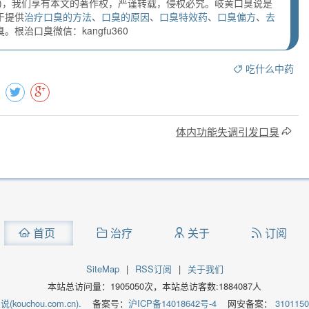
)，我们享有本文的著作权，严谨转载，侵权必究。岐黄口臭说是
于提供
治疗口臭的方法
、
口臭的原因
、
口臭特效药
、
口臭偏方
、
去
根治口臭微信：kangfu360
吃什么中药
体内功能失调引发口臭
首页
治疗
关于
订阅
SiteMap
|
RSS订阅
|
关于我们
本站总访问量：
1905050
次，本站总访客数:
1884087
人
kouchou.com.cn).
备案号：
沪ICP备14018642号-4
网安备案：
310115