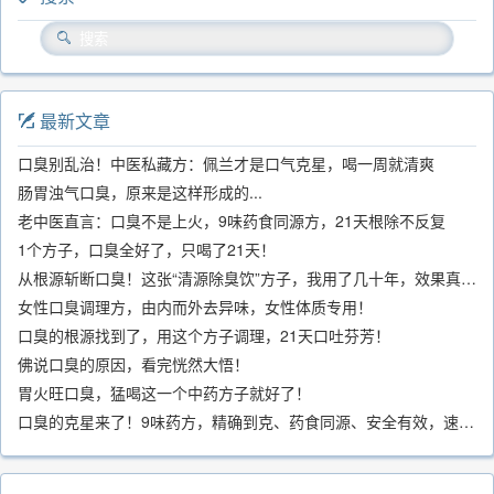
最新文章
口臭别乱治！中医私藏方：佩兰才是口气克星，喝一周就清爽
肠胃浊气口臭，原来是这样形成的...
老中医直言：口臭不是上火，9味药食同源方，21天根除不反复
1个方子，口臭全好了，只喝了21天！
从根源斩断口臭！这张“清源除臭饮”方子，我用了几十年，效果真不错
女性口臭调理方，由内而外去异味，女性体质专用！
口臭的根源找到了，用这个方子调理，21天口吐芬芳！
佛说口臭的原因，看完恍然大悟！
胃火旺口臭，猛喝这一个中药方子就好了！
口臭的克星来了！9味药方，精确到克、药食同源、安全有效，速看！