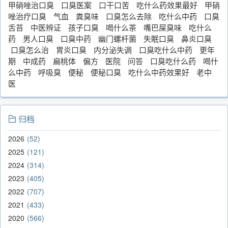
甲硝唑治口臭
口臭医案
口干口苦
吃什么药效果最好
甲硝
唑治疗口臭
气血
粪臭味
口臭怎么去除
吃什么中药
口臭
舌苔
中医辨证
孩子口臭
喝什么茶
嘴巴屎臭味
吃什么
药
男人口臭
口臭中药
幽门螺杆菌
失眠口臭
鼻炎口臭
口臭怎么治
胃炎口臭
内分泌失调
口臭吃什么中药
更年
期
中成药
扁桃体
偏方
医院
问答
口臭吃什么药
喝什
么中药
呼吸臭
便秘
便秘口臭
吃什么中药效果好
老中
医
归档
2026
52
2025
121
2024
314
2023
405
2022
707
2021
433
2020
566