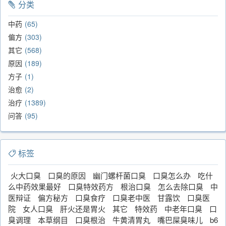
分类
中药
65
偏方
303
其它
568
原因
189
方子
1
治愈
2
治疗
1389
问答
95
标签
火大口臭
口臭的原因
幽门螺杆菌口臭
口臭怎么办
吃什
么中药效果最好
口臭特效药方
根治口臭
怎么去除口臭
中
医辩证
偏方秘方
口臭食疗
口臭老中医
甘露饮
口臭医
院
女人口臭
肝火还是胃火
其它
特效药
中老年口臭
口
臭调理
本草纲目
口臭根治
牛黄清胃丸
嘴巴屎臭味儿
b6