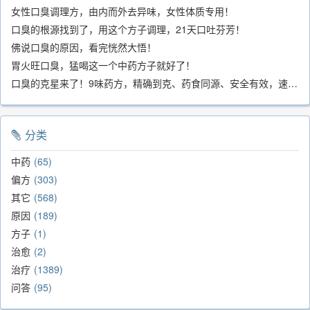
女性口臭调理方，由内而外去异味，女性体质专用！
口臭的根源找到了，用这个方子调理，21天口吐芬芳！
佛说口臭的原因，看完恍然大悟！
胃火旺口臭，猛喝这一个中药方子就好了！
口臭的克星来了！9味药方，精确到克、药食同源、安全有效，速看！
分类
中药
65
偏方
303
其它
568
原因
189
方子
1
治愈
2
治疗
1389
问答
95