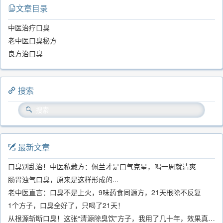
文章目录
中医治疗口臭
老中医口臭秘方
良方治口臭
搜索
最新文章
口臭别乱治！中医私藏方：佩兰才是口气克星，喝一周就清爽
肠胃浊气口臭，原来是这样形成的...
老中医直言：口臭不是上火，9味药食同源方，21天根除不反复
1个方子，口臭全好了，只喝了21天！
从根源斩断口臭！这张“清源除臭饮”方子，我用了几十年，效果真不错