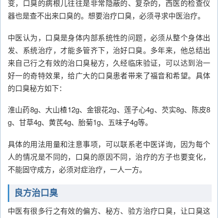
变，口臭的病根儿往往是非常隐蔽的、复杂的，西医的检查仪
器也是查不出来口臭的。想要治疗口臭，必须寻求中医治疗。
中医认为，口臭是身体内部系统性的问题，必须从整个身体出
发、系统治疗，才能多管齐下，治好口臭。多年来，他总结出
来自己行之有效的治口臭秘方，久经临床验证，可以达到治一
好一的奇特效果，给广大的口臭患者带来了福音和希望。具体
的口臭秘方如下：
淮山药8g、大山楂12g、金银花2g、莲子心4g、芡实8g、陈皮8
g、甘草4g、黄芪4g、胎菊1g、五味子4g等。
具体的用法用量和注意事项，可以联系老中医详询，因为每个
人的情况是不同的，口臭的原因不同，治疗的方子也要变化，
不能固守成方，必须对症治疗，一人一方。
良方治口臭
中医有很多行之有效的偏方、秘方、验方治疗口臭，让口臭这