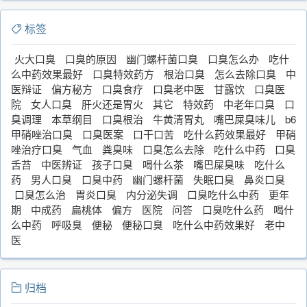
标签
火大口臭
口臭的原因
幽门螺杆菌口臭
口臭怎么办
吃什
么中药效果最好
口臭特效药方
根治口臭
怎么去除口臭
中
医辩证
偏方秘方
口臭食疗
口臭老中医
甘露饮
口臭医
院
女人口臭
肝火还是胃火
其它
特效药
中老年口臭
口
臭调理
本草纲目
口臭根治
牛黄清胃丸
嘴巴屎臭味儿
b6
甲硝唑治口臭
口臭医案
口干口苦
吃什么药效果最好
甲硝
唑治疗口臭
气血
粪臭味
口臭怎么去除
吃什么中药
口臭
舌苔
中医辨证
孩子口臭
喝什么茶
嘴巴屎臭味
吃什么
药
男人口臭
口臭中药
幽门螺杆菌
失眠口臭
鼻炎口臭
口臭怎么治
胃炎口臭
内分泌失调
口臭吃什么中药
更年
期
中成药
扁桃体
偏方
医院
问答
口臭吃什么药
喝什
么中药
呼吸臭
便秘
便秘口臭
吃什么中药效果好
老中
医
归档