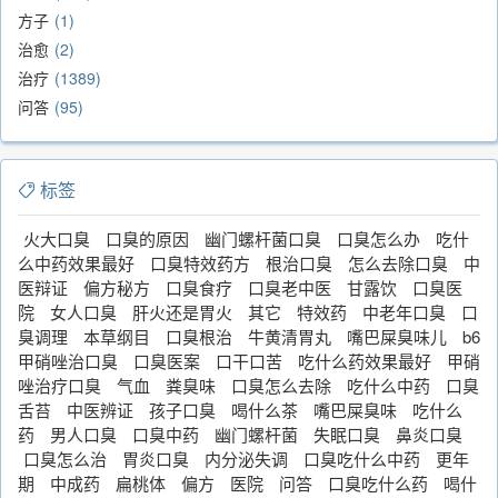
方子
1
治愈
2
治疗
1389
问答
95
标签
火大口臭
口臭的原因
幽门螺杆菌口臭
口臭怎么办
吃什
么中药效果最好
口臭特效药方
根治口臭
怎么去除口臭
中
医辩证
偏方秘方
口臭食疗
口臭老中医
甘露饮
口臭医
院
女人口臭
肝火还是胃火
其它
特效药
中老年口臭
口
臭调理
本草纲目
口臭根治
牛黄清胃丸
嘴巴屎臭味儿
b6
甲硝唑治口臭
口臭医案
口干口苦
吃什么药效果最好
甲硝
唑治疗口臭
气血
粪臭味
口臭怎么去除
吃什么中药
口臭
舌苔
中医辨证
孩子口臭
喝什么茶
嘴巴屎臭味
吃什么
药
男人口臭
口臭中药
幽门螺杆菌
失眠口臭
鼻炎口臭
口臭怎么治
胃炎口臭
内分泌失调
口臭吃什么中药
更年
期
中成药
扁桃体
偏方
医院
问答
口臭吃什么药
喝什