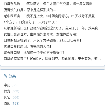
口臭别乱治！中医私藏方：佩兰才是口气克星，喝一周就清爽
肠胃浊气口臭，原来是这样形成的...
老中医直言：口臭不是上火，9味药食同源方，21天根除不反复
1个方子，口臭全好了，只喝了21天！
从根源斩断口臭！这张“清源除臭饮”方子，我用了几十年，效果真不错
女性口臭调理方，由内而外去异味，女性体质专用！
口臭的根源找到了，用这个方子调理，21天口吐芬芳！
佛说口臭的原因，看完恍然大悟！
胃火旺口臭，猛喝这一个中药方子就好了！
口臭的克星来了！9味药方，精确到克、药食同源、安全有效，速看！
分类
中药
65
偏方
303
其它
568
原因
189