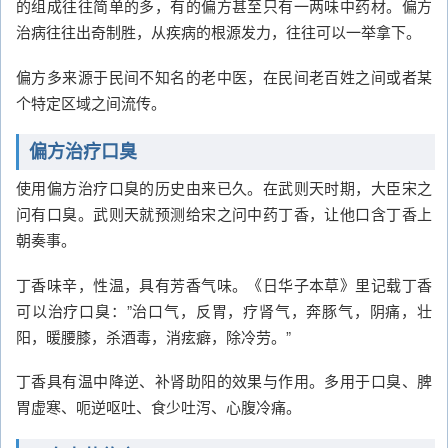
的组成往往简单的多，有的偏方甚至只有一两味中药材。偏方
治病往往出奇制胜，从疾病的根源发力，往往可以一举拿下。
偏方多来源于民间不知名的老中医，在民间老百姓之间或者某
个特定区域之间流传。
偏方治疗口臭
使用偏方治疗口臭的历史由来已久。在武则天时期，大臣宋之
问有口臭。武则天就预测给宋之问中药丁香，让他口含丁香上
朝奏事。
丁香味辛，性温，具有芳香气味。《日华子本草》里记载丁香
可以治疗口臭：”治口气，反胃，疗肾气，奔豚气，阴痛，壮
阳，暖腰膝，杀酒毒，消痃癖，除冷劳。”
丁香具有温中降逆、补肾助阳的效果与作用。多用于口臭、脾
胃虚寒、呃逆呕吐、食少吐泻、心腹冷痛。