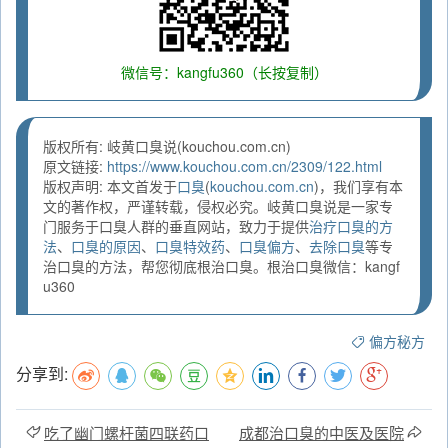
微信号：kangfu360（长按复制）
版权所有: 岐黄口臭说(kouchou.com.cn)
原文链接:
https://www.kouchou.com.cn/2309/122.html
版权声明: 本文首发于
口臭
(
kouchou.com.cn
)，我们享有本
文的著作权，严谨转载，侵权必究。岐黄口臭说是一家专
门服务于口臭人群的垂直网站，致力于提供
治疗口臭的方
法
、
口臭的原因
、
口臭特效药
、
口臭偏方
、
去除口臭
等专
治口臭的方法，帮您彻底根治口臭。根治口臭微信：kangf
u360
偏方秘方
分享到:
吃了幽门螺杆菌四联药口
成都治口臭的中医及医院