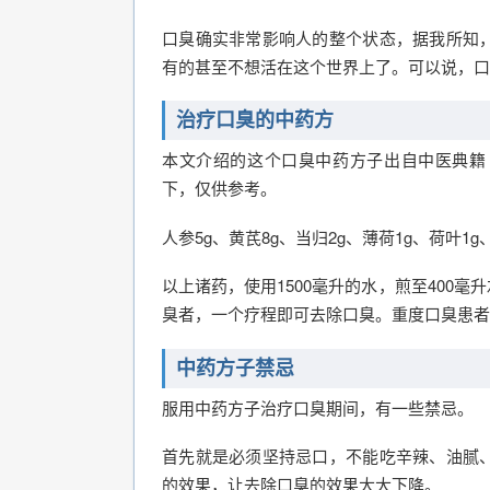
口臭确实非常影响人的整个状态，据我所知
有的甚至不想活在这个世界上了。可以说，口
治疗口臭的中药方
本文介绍的这个口臭中药方子出自中医典籍
下，仅供参考。
人参5g、黄芪8g、当归2g、薄荷1g、荷叶1g
以上诸药，使用1500毫升的水，煎至400
臭者，一个疗程即可去除口臭。重度口臭患者
中药方子禁忌
服用中药方子治疗口臭期间，有一些禁忌。
首先就是必须坚持忌口，不能吃辛辣、油腻
的效果，让去除口臭的效果大大下降。