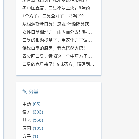
老中医直言：口臭不是上火，9味药食同源方，21天根除不反复
1个方子，口臭全好了，只喝了21天！
从根源斩断口臭！这张“清源除臭饮”方子，我用了几十年，效果真不错
女性口臭调理方，由内而外去异味，女性体质专用！
口臭的根源找到了，用这个方子调理，21天口吐芬芳！
佛说口臭的原因，看完恍然大悟！
胃火旺口臭，猛喝这一个中药方子就好了！
口臭的克星来了！9味药方，精确到克、药食同源、安全有效，速看！
分类
中药
65
偏方
303
其它
568
原因
189
方子
1