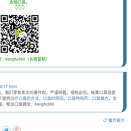
去除口臭。
👇👇👇
：kangfu360（长按复制）
9/17.html
)，我们享有本文的著作权，严谨转载，侵权必究。岐黄口臭说是
于提供
治疗口臭的方法
、
口臭的原因
、
口臭特效药
、
口臭偏方
、
去
根治口臭微信：kangfu360
偏方秘方