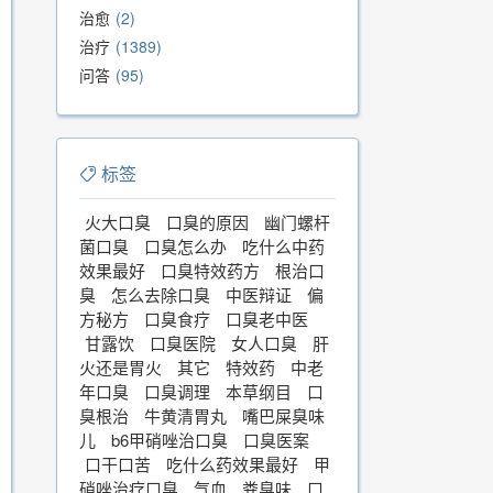
治愈
2
治疗
1389
问答
95
标签
火大口臭
口臭的原因
幽门螺杆
菌口臭
口臭怎么办
吃什么中药
效果最好
口臭特效药方
根治口
臭
怎么去除口臭
中医辩证
偏
方秘方
口臭食疗
口臭老中医
甘露饮
口臭医院
女人口臭
肝
火还是胃火
其它
特效药
中老
年口臭
口臭调理
本草纲目
口
臭根治
牛黄清胃丸
嘴巴屎臭味
儿
b6甲硝唑治口臭
口臭医案
口干口苦
吃什么药效果最好
甲
硝唑治疗口臭
气血
粪臭味
口