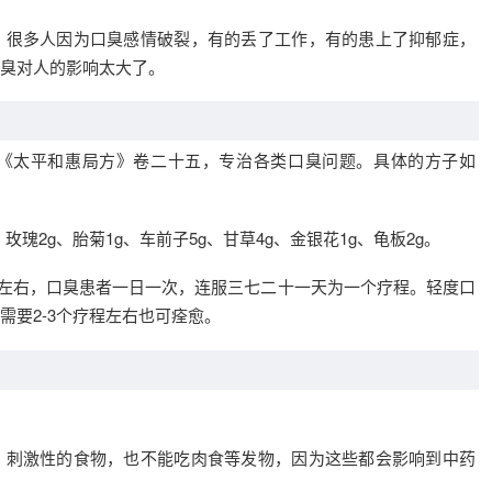
，很多人因为口臭感情破裂，有的丢了工作，有的患上了抑郁症，
臭对人的影响太大了。
《太平和惠局方》卷二十五，专治各类口臭问题。具体的方子如
、玫瑰2g、胎菊1g、车前子5g、甘草4g、金银花1g、龟板2g。
毫升左右，口臭患者一日一次，连服三七二十一天为一个疗程。轻度口
需要2-3个疗程左右也可痊愈。
、刺激性的食物，也不能吃肉食等发物，因为这些都会影响到中药