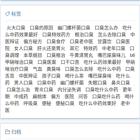
标签
火大口臭
口臭的原因
幽门螺杆菌口臭
口臭怎么办
吃什
么中药效果最好
口臭特效药方
根治口臭
怎么去除口臭
中
医辩证
偏方秘方
口臭食疗
口臭老中医
甘露饮
口臭医
院
女人口臭
肝火还是胃火
其它
特效药
中老年口臭
口
臭调理
本草纲目
口臭根治
牛黄清胃丸
嘴巴屎臭味儿
b6
甲硝唑治口臭
口臭医案
口干口苦
吃什么药效果最好
甲硝
唑治疗口臭
气血
粪臭味
口臭怎么去除
吃什么中药
口臭
舌苔
中医辨证
孩子口臭
喝什么茶
嘴巴屎臭味
吃什么
药
男人口臭
口臭中药
幽门螺杆菌
失眠口臭
鼻炎口臭
口臭怎么治
胃炎口臭
内分泌失调
口臭吃什么中药
更年
期
中成药
扁桃体
偏方
医院
问答
口臭吃什么药
喝什
么中药
呼吸臭
便秘
便秘口臭
吃什么中药效果好
老中
医
归档