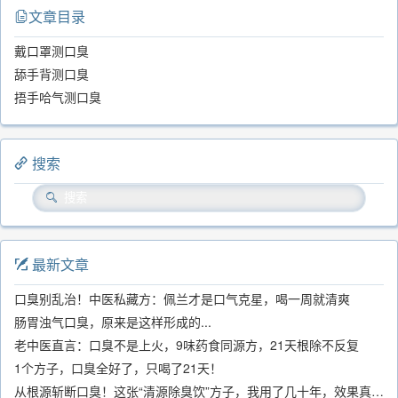
文章目录
戴口罩测口臭
舔手背测口臭
捂手哈气测口臭
搜索
最新文章
口臭别乱治！中医私藏方：佩兰才是口气克星，喝一周就清爽
肠胃浊气口臭，原来是这样形成的...
老中医直言：口臭不是上火，9味药食同源方，21天根除不反复
1个方子，口臭全好了，只喝了21天！
从根源斩断口臭！这张“清源除臭饮”方子，我用了几十年，效果真不错