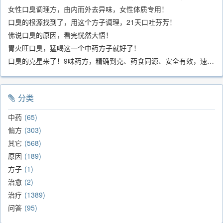
女性口臭调理方，由内而外去异味，女性体质专用！
口臭的根源找到了，用这个方子调理，21天口吐芬芳！
佛说口臭的原因，看完恍然大悟！
胃火旺口臭，猛喝这一个中药方子就好了！
口臭的克星来了！9味药方，精确到克、药食同源、安全有效，速看！
分类
中药
65
偏方
303
其它
568
原因
189
方子
1
治愈
2
治疗
1389
问答
95