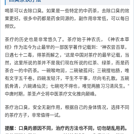
喝茶可以去除口臭。如果是一些特定的中药茶，去除口臭的效
果更好。很多中药都是药食同源的，副作用非常低，可以每日
频饮。
茶疗的历史也是非常悠久了。茶疗始于神农氏，《神农本草
经》作为迄今为止最早的一部医学著作记载到：“神农尝百草，
日遇七十二毒，得茶而解之，“这是中国对茶疗的最早记载，当
然，这里所说的茶并不是我们现在所说的红茶、绿茶，而是药
茶合一的中药茶。一碗喉吻润，二碗破孤闷；三碗搜枯肠，唯
有文字五千卷。四碗发轻汗，平生不平事，尽向毛孔散。五碗
肌骨清，六碗通仙灵；七碗吃不得也，唯觉两腋习习清风生。”
中唐时期，茶圣卢仝将中医茶疗文化推向颠峰。
茶疗治口臭，安全无副作用，根据自己的身体情况，选择不同
的茶疗方子，非常值得一试。
提醒：口臭的原因不同，治疗的方法也不同，切勿胡乱用药。