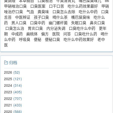
臭调理
本草纲目
口臭根治
牛黄清胃丸
嘴巴屎臭味儿
b6
甲硝唑治口臭
口臭医案
口干口苦
吃什么药效果最好
甲硝
唑治疗口臭
气血
粪臭味
口臭怎么去除
吃什么中药
口臭
舌苔
中医辨证
孩子口臭
喝什么茶
嘴巴屎臭味
吃什么
药
男人口臭
口臭中药
幽门螺杆菌
失眠口臭
鼻炎口臭
口臭怎么治
胃炎口臭
内分泌失调
口臭吃什么中药
更年
期
中成药
扁桃体
偏方
医院
问答
口臭吃什么药
喝什
么中药
呼吸臭
便秘
便秘口臭
吃什么中药效果好
老中
医
归档
2026
52
2025
121
2024
314
2023
405
2022
707
2021
433
2020
566