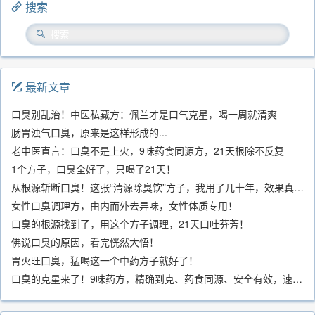
搜索
最新文章
口臭别乱治！中医私藏方：佩兰才是口气克星，喝一周就清爽
肠胃浊气口臭，原来是这样形成的...
老中医直言：口臭不是上火，9味药食同源方，21天根除不反复
1个方子，口臭全好了，只喝了21天！
从根源斩断口臭！这张“清源除臭饮”方子，我用了几十年，效果真不错
女性口臭调理方，由内而外去异味，女性体质专用！
口臭的根源找到了，用这个方子调理，21天口吐芬芳！
佛说口臭的原因，看完恍然大悟！
胃火旺口臭，猛喝这一个中药方子就好了！
口臭的克星来了！9味药方，精确到克、药食同源、安全有效，速看！