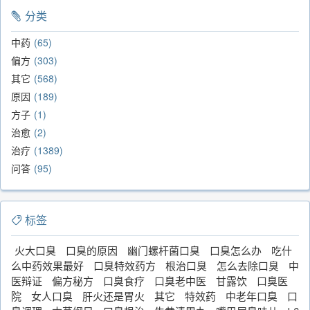
分类
中药
65
偏方
303
其它
568
原因
189
方子
1
治愈
2
治疗
1389
问答
95
标签
火大口臭
口臭的原因
幽门螺杆菌口臭
口臭怎么办
吃什
么中药效果最好
口臭特效药方
根治口臭
怎么去除口臭
中
医辩证
偏方秘方
口臭食疗
口臭老中医
甘露饮
口臭医
院
女人口臭
肝火还是胃火
其它
特效药
中老年口臭
口