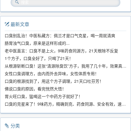
最新文章
口臭别乱治！中医私藏方：佩兰才是口气克星，喝一周就清爽
肠胃浊气口臭，原来是这样形成的...
老中医直言：口臭不是上火，9味药食同源方，21天根除不反复
1个方子，口臭全好了，只喝了21天！
从根源斩断口臭！这张“清源除臭饮”方子，我用了几十年，效果真不错
女性口臭调理方，由内而外去异味，女性体质专用！
口臭的根源找到了，用这个方子调理，21天口吐芬芳！
佛说口臭的原因，看完恍然大悟！
胃火旺口臭，猛喝这一个中药方子就好了！
口臭的克星来了！9味药方，精确到克、药食同源、安全有效，速看！
分类