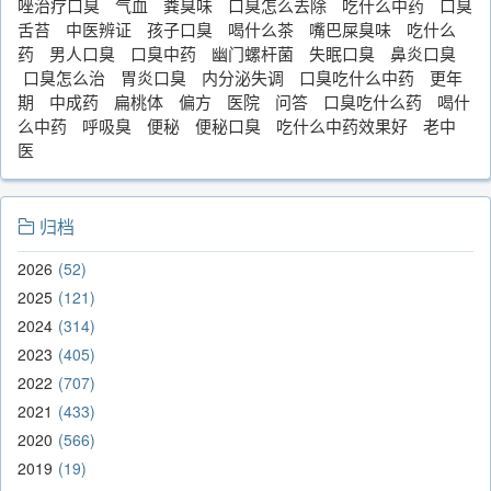
唑治疗口臭
气血
粪臭味
口臭怎么去除
吃什么中药
口臭
舌苔
中医辨证
孩子口臭
喝什么茶
嘴巴屎臭味
吃什么
药
男人口臭
口臭中药
幽门螺杆菌
失眠口臭
鼻炎口臭
口臭怎么治
胃炎口臭
内分泌失调
口臭吃什么中药
更年
期
中成药
扁桃体
偏方
医院
问答
口臭吃什么药
喝什
么中药
呼吸臭
便秘
便秘口臭
吃什么中药效果好
老中
医
归档
2026
52
2025
121
2024
314
2023
405
2022
707
2021
433
2020
566
2019
19