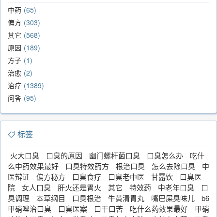
中药
65
偏方
303
其它
568
原因
189
方子
1
治愈
2
治疗
1389
问答
95
标签
火大口臭
口臭的原因
幽门螺杆菌口臭
口臭怎么办
吃什
么中药效果最好
口臭特效药方
根治口臭
怎么去除口臭
中
医辩证
偏方秘方
口臭食疗
口臭老中医
甘露饮
口臭医
院
女人口臭
肝火还是胃火
其它
特效药
中老年口臭
口
臭调理
本草纲目
口臭根治
牛黄清胃丸
嘴巴屎臭味儿
b6
甲硝唑治口臭
口臭医案
口干口苦
吃什么药效果最好
甲硝