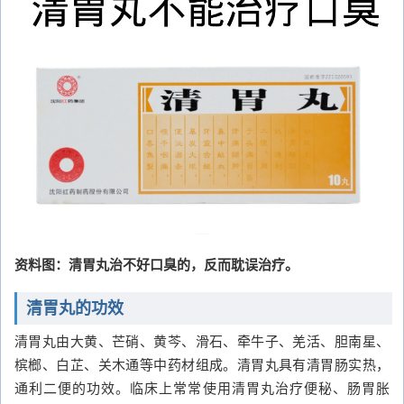
资料图：清胃丸治不好口臭的，反而耽误治疗。
清胃丸的功效
清胃丸由大黄、芒硝、黄芩、滑石、牵牛子、羌活、胆南星、
槟榔、白芷、关木通等中药材组成。清胃丸具有清胃肠实热，
通利二便的功效。临床上常常使用清胃丸治疗便秘、肠胃胀