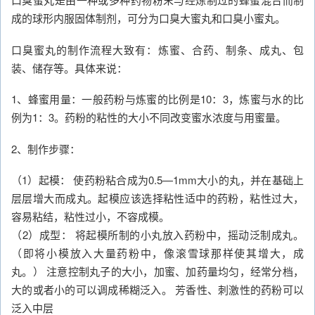
成的球形内服固体制剂，可分为口臭大蜜丸和口臭小蜜丸。
口臭蜜丸的制作流程大致有：炼蜜、合药、制条、成丸、包
装、储存等。具体来说：
1、蜂蜜用量：一般药粉与炼蜜的比例是10：3，炼蜜与水的比
例为1：3。药粉的粘性的大小不同改变蜜水浓度与用蜜量。
2、制作步骤：
（1）起模： 使药粉粘合成为0.5—1mm大小的丸，并在基础上
层层增大而成丸。起模应该选择粘性适中的药粉，粘性过大，
容易粘结，粘性过小，不容成模。
（2）成型： 将起模所制的小丸放入药粉中，摇动泛制成丸。
（即将小模放入大量药粉中，像滚雪球那样使其增大，成
丸。） 注意控制丸子的大小，加蜜、加药量均匀，经常分档，
大的或者小的可以调成稀糊泛入。 芳香性、刺激性的药粉可以
泛入中层