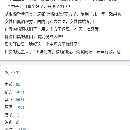
1个方子，口臭全好了，只喝了21天！
从根源斩断口臭！这张“清源除臭饮”方子，我用了几十年，效果真不错
女性口臭调理方，由内而外去异味，女性体质专用！
口臭的根源找到了，用这个方子调理，21天口吐芬芳！
佛说口臭的原因，看完恍然大悟！
胃火旺口臭，猛喝这一个中药方子就好了！
口臭的克星来了！9味药方，精确到克、药食同源、安全有效，速看！
分类
中药
65
偏方
303
其它
568
原因
189
方子
1
治愈
2
治疗
1389