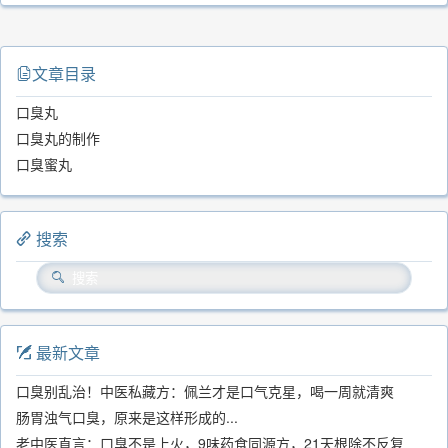
文章目录
口臭丸
口臭丸的制作
口臭蜜丸
搜索
最新文章
口臭别乱治！中医私藏方：佩兰才是口气克星，喝一周就清爽
肠胃浊气口臭，原来是这样形成的...
老中医直言：口臭不是上火，9味药食同源方，21天根除不反复