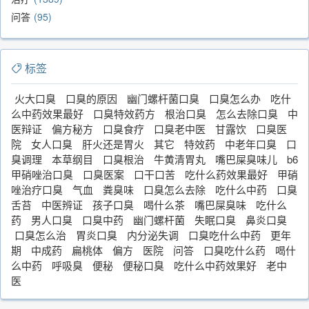
问答
95
标签
火大口臭
口臭的原因
幽门螺杆菌口臭
口臭怎么办
吃什
么中药效果最好
口臭特效药方
根治口臭
怎么去除口臭
中
医辩证
偏方秘方
口臭食疗
口臭老中医
甘露饮
口臭医
院
女人口臭
肝火还是胃火
其它
特效药
中老年口臭
口
臭调理
本草纲目
口臭根治
牛黄清胃丸
嘴巴屎臭味儿
b6
甲硝唑治口臭
口臭医案
口干口苦
吃什么药效果最好
甲硝
唑治疗口臭
气血
粪臭味
口臭怎么去除
吃什么中药
口臭
舌苔
中医辨证
孩子口臭
喝什么茶
嘴巴屎臭味
吃什么
药
男人口臭
口臭中药
幽门螺杆菌
失眠口臭
鼻炎口臭
口臭怎么治
胃炎口臭
内分泌失调
口臭吃什么中药
更年
期
中成药
扁桃体
偏方
医院
问答
口臭吃什么药
喝什
么中药
呼吸臭
便秘
便秘口臭
吃什么中药效果好
老中
医